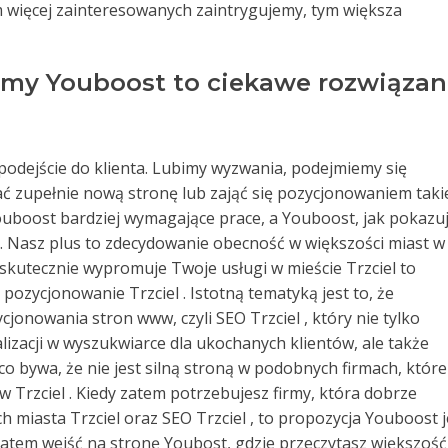
m więcej zainteresowanych zaintrygujemy, tym większa
rmy Youboost to ciekawe rozwiązan
podejście do klienta. Lubimy wyzwania, podejmiemy się
zupełnie nową stronę lub zająć się pozycjonowaniem takie
 Youboost bardziej wymagające prace, a Youboost, jak pokazu
 Nasz plus to zdecydowanie obecność w większości miast w
 skutecznie wypromuje Twoje usługi w mieście Trzciel to
 pozycjonowanie Trzciel . Istotną tematyką jest to, że
jonowania stron www, czyli SEO Trzciel , który nie tylko
lizacji w wyszukwiarce dla ukochanych klientów, ale także
co bywa, że nie jest silną stroną w podobnych firmach, które
Trzciel . Kiedy zatem potrzebujesz firmy, która dobrze
 miasta Trzciel oraz SEO Trzciel , to propozycja Youboost j
zatem wejść na stronę Youbost, gdzie przeczytasz większość