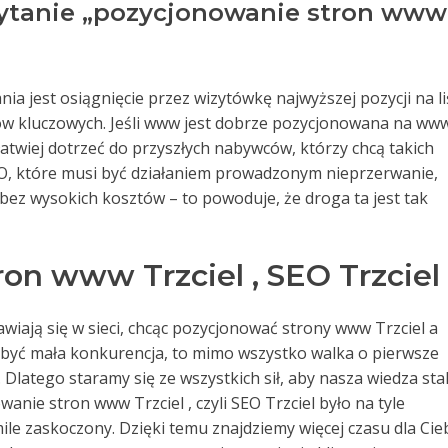
apytanie „pozycjonowanie stron www
 jest osiągnięcie przez wizytówkę najwyższej pozycji na li
ów kluczowych. Jeśli www jest dobrze pozycjonowana na ww
łatwiej dotrzeć do przyszłych nabywców, którzy chcą takich
SEO, które musi być działaniem prowadzonym nieprzerwanie,
z wysokich kosztów – to powoduje, że droga ta jest tak
on www Trzciel , SEO Trzciel
wiają się w sieci, chcąc pozycjonować strony www Trzciel a
e być mała konkurencja, to mimo wszystko walka o pierwsze
. Dlatego staramy się ze wszystkich sił, aby nasza wiedza sta
anie stron www Trzciel , czyli SEO Trzciel było na tyle
ile zaskoczony. Dzięki temu znajdziemy więcej czasu dla Cie