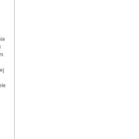
ia
u
ym
ej
ele