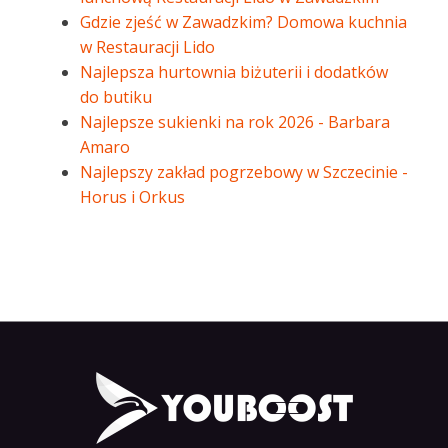
Gdzie zjeść w Zawadzkim? Domowa kuchnia
w Restauracji Lido
Najlepsza hurtownia biżuterii i dodatków
do butiku
Najlepsze sukienki na rok 2026 - Barbara
Amaro
Najlepszy zakład pogrzebowy w Szczecinie -
Horus i Orkus