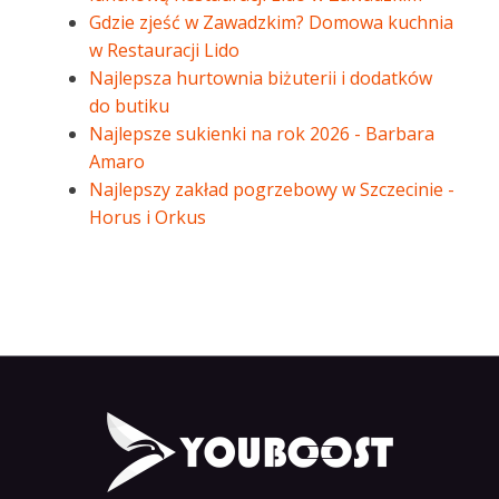
Gdzie zjeść w Zawadzkim? Domowa kuchnia
w Restauracji Lido
Najlepsza hurtownia biżuterii i dodatków
do butiku
Najlepsze sukienki na rok 2026 - Barbara
Amaro
Najlepszy zakład pogrzebowy w Szczecinie -
Horus i Orkus