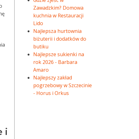
Gdzie zjeść w
o
Zawadzkim? Domowa
nę
kuchnia w Restauracji
Lido
Najlepsza hurtownia
biżuterii i dodatków do
nia
butiku
Najlepsze sukienki na
rok 2026 - Barbara
Amaro
Najlepszy zakład
pogrzebowy w Szczecinie
- Horus i Orkus
 i