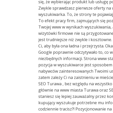
się, że wybierając produkt lub usługę p
Zwykle sprawdzasz pierwsze oferty na
wyszukiwarka. To, że strony te pojawiaj
To efekt pracy firm, zajmujących się po
Twojej www w wynikach wyszukiwania, al
wizytówki firmowe nie są przygotowane
jest trudniejsze niż zwykle i kosztown
Ci, aby była ona ładna i przejrzysta. Oka
Google poprawnie odczytywało to, co w 
niezbędnych informacji. Strona www staw
pozycja w wyszukiwarce jest sposobem
nabywców zainteresowanych Twoimi usług
zatem zależy Ci na zaistnieniu w mieś
SEO Turawa , bez względu na wszystko
głównie na www miasta Turawa oraz SEO
staniesz się lepiej zauważalny przez k
kupujący wyszukuje potrzebne mu infor
codziennie tracisz?! Pozycjonowanie n