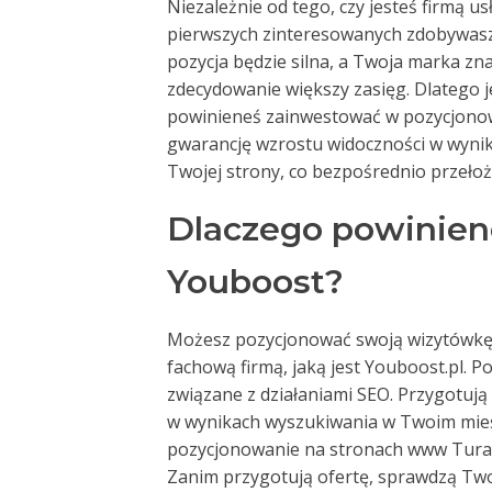
Niezależnie od tego, czy jesteś firmą u
pierwszych zinteresowanych zdobywasz 
pozycja będzie silna, a Twoja marka zn
zdecydowanie większy zasięg. Dlatego je
powinieneś zainwestować w pozycjonow
gwarancję wzrostu widoczności w wynika
Twojej strony, co bezpośrednio przełoży
Dlaczego powinien
Youboost?
Możesz pozycjonować swoją wizytówkę w
fachową firmą, jaką jest Youboost.pl. 
związane z działaniami SEO. Przygotują
w wynikach wyszukiwania w Twoim mieśc
pozycjonowanie na stronach www Turaw
Zanim przygotują ofertę, sprawdzą Twoją