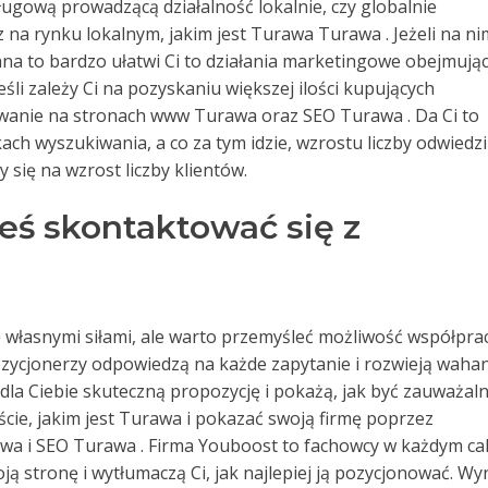
sługową prowadzącą działalność lokalnie, czy globalnie
na rynku lokalnym, jakim jest Turawa Turawa . Jeżeli na ni
ana to bardzo ułatwi Ci to działania marketingowe obejmują
śli zależy Ci na pozyskaniu większej ilości kupujących
anie na stronach www Turawa oraz SEO Turawa . Da Ci to
ch wyszukiwania, a co za tym idzie, wzrostu liczby odwiedz
 się na wzrost liczby klientów.
eś skontaktować się z
łasnymi siłami, ale warto przemyśleć możliwość współprac
Pozycjonerzy odpowiedzą na każde zapytanie i rozwieją waha
 dla Ciebie skuteczną propozycję i pokażą, jak być zauważal
ie, jakim jest Turawa i pokazać swoją firmę poprzez
a i SEO Turawa . Firma Youboost to fachowcy w każdym cal
 stronę i wytłumaczą Ci, jak najlepiej ją pozycjonować. Wyn