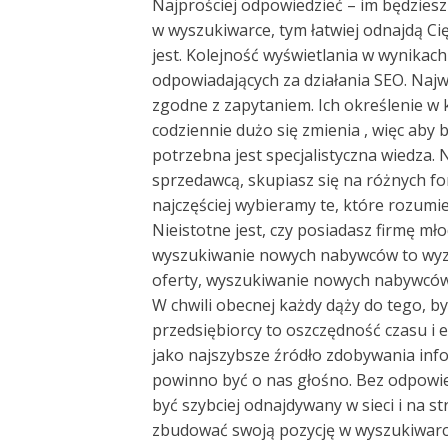
Najprościej odpowiedzieć – im będziesz
w wyszukiwarce, tym łatwiej odnajdą Cię
jest. Kolejność wyświetlania w wynikac
odpowiadających za działania SEO. Najwy
zgodne z zapytaniem. Ich określenie w k
codziennie dużo się zmienia , więc aby 
potrzebna jest specjalistyczna wiedza. N
sprzedawcą, skupiasz się na różnych f
najczęściej wybieramy te, które rozumie
Nieistotne jest, czy posiadasz firmę mł
wyszukiwanie nowych nabywców to wyzw
oferty, wyszukiwanie nowych nabywców 
W chwili obecnej każdy dąży do tego, b
przedsiębiorcy to oszczędność czasu i e
jako najszybsze źródło zdobywania infor
powinno być o nas głośno. Bez odpowied
być szybciej odnajdywany w sieci i na
zbudować swoją pozycję w wyszukiwarc