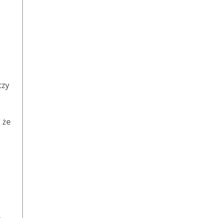
czy
 że