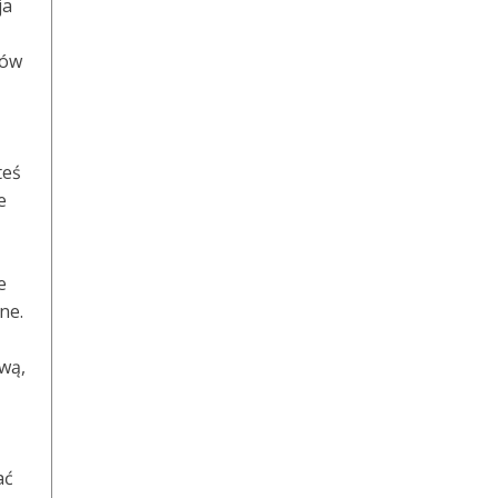
ja
ków
teś
e
e
ne.
ową,
ać