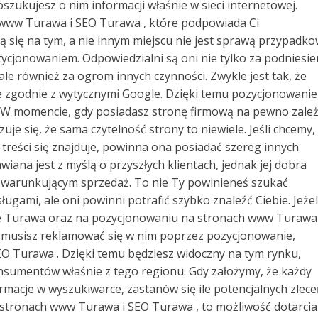
oszukujesz o nim informacji właśnie w sieci internetowej.
 www Turawa i SEO Turawa , które podpowiada Ci
ą się na tym, a nie innym miejscu nie jest sprawą przypadko
zycjonowaniem. Odpowiedzialni są oni nie tylko za podniesie
e również za ogrom innych czynności. Zwykle jest tak, że
 zgodnie z wytycznymi Google. Dzięki temu pozycjonowanie
e. W momencie, gdy posiadasz stronę firmową na pewno zale
zuje się, że sama czytelność strony to niewiele. Jeśli chcemy,
treści się znajduje, powinna ona posiadać szereg innych
iana jest z myślą o przyszłych klientach, jednak jej dobra
 warunkującym sprzedaż. To nie Ty powinieneś szukać
ami, ale oni powinni potrafić szybko znaleźć Ciebie. Jeżel
cie Turawa oraz na pozycjonowaniu na stronach www Turawa 
 musisz reklamować się w nim poprzez pozycjonowanie,
 Turawa . Dzięki temu będziesz widoczny na tym rynku,
onsumentów właśnie z tego regionu. Gdy założymy, że każdy
macje w wyszukiwarce, zastanów się ile potencjalnych zlec
a stronach www Turawa i SEO Turawa , to możliwość dotarcia