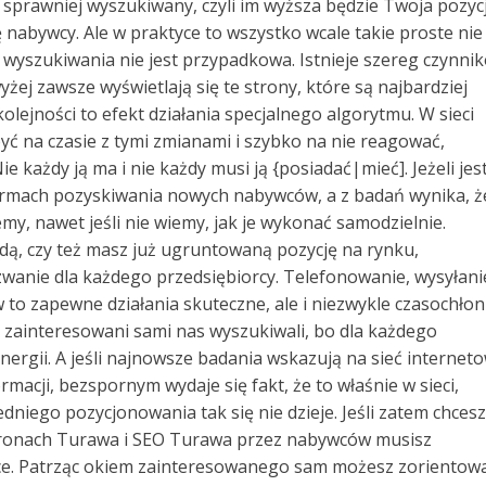
 sprawniej wyszukiwany, czyli im wyższa będzie Twoja pozyc
 nabywcy. Ale w praktyce to wszystko wcale takie proste nie
h wyszukiwania nie jest przypadkowa. Istnieje szereg czynni
żej zawsze wyświetlają się te strony, które są najbardziej
olejności to efekt działania specjalnego algorytmu. W sieci
być na czasie z tymi zmianami i szybko na nie reagować,
ie każdy ją ma i nie każdy musi ją {posiadać|mieć]. Jeżeli jes
ormach pozyskiwania nowych nabywców, a z badań wynika, ż
my, nawet jeśli nie wiemy, jak je wykonać samodzielnie.
odą, czy też masz już ugruntowaną pozycję na rynku,
anie dla każdego przedsiębiorcy. Telefonowanie, wysyłani
to zapewne działania skuteczne, ale i niezwykle czasochłon
y zainteresowani sami nas wyszukiwali, bo dla każdego
nergii. A jeśli najnowsze badania wskazują na sieć internet
macji, bezspornym wydaje się fakt, że to właśnie w sieci,
niego pozycjonowania tak się nie dzieje. Jeśli zatem chcesz
 stronach Turawa i SEO Turawa przez nabywców musisz
e. Patrząc okiem zainteresowanego sam możesz zorientow