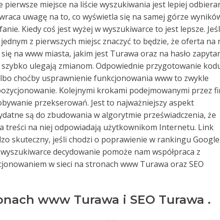
pierwsze miejsce na liście wyszukiwania jest lepiej odbiera
 zwraca uwagę na to, co wyświetla się na samej górze wynikó
nie. Kiedy coś jest wyżej w wyszukiwarce to jest lepsze. Jeśl
ednym z pierwszych miejsc znaczyć to będzie, że oferta na n
h się na www miasta, jakim jest Turawa oraz na hasło zapyta
 szybko ulegają zmianom. Odpowiednie przygotowanie kod
, albo choćby usprawnienie funkcjonowania www to zwykle
e pozycjonowanie. Kolejnymi krokami podejmowanymi przez f
obywanie przekserowań. Jest to najważniejszy aspekt
ydatne są do zbudowania w algorytmie przeświadczenia, że
a treści na niej odpowiadają użytkownikom Internetu. Link
dzo skuteczny, jeśli chodzi o poprawienie w rankingu Google
 w wyszukiwarce decydowanie pomoże nam współpraca z
ycjonowaniem w sieci na stronach www Turawa oraz SEO
onach www Turawa i SEO Turawa .