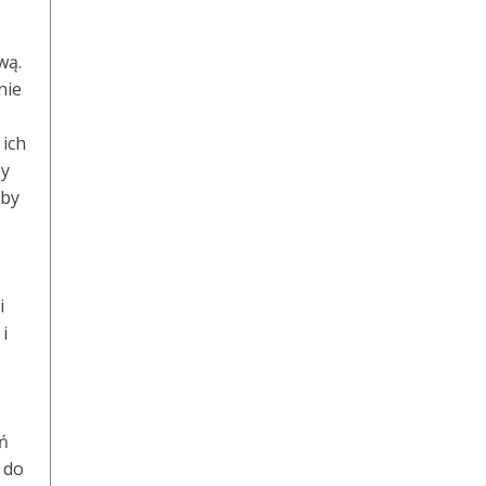
wą.
nie
 ich
ży
 by
i
i
eń
 do