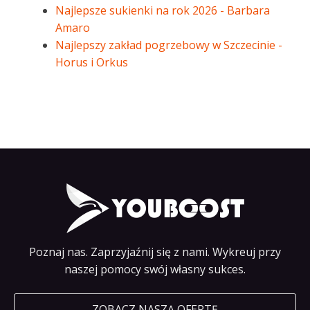
Najlepsze sukienki na rok 2026 - Barbara
Amaro
Najlepszy zakład pogrzebowy w Szczecinie -
Horus i Orkus
Poznaj nas. Zaprzyjaźnij się z nami. Wykreuj przy
naszej pomocy swój własny sukces.
ZOBACZ NASZĄ OFERTĘ