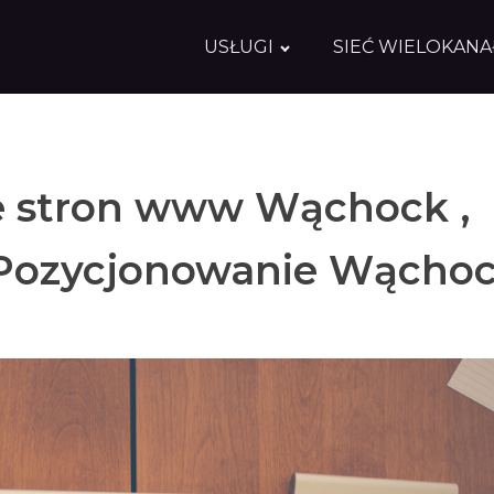
USŁUGI
SIEĆ WIELOKAN
e stron www Wąchock ,
Pozycjonowanie Wącho