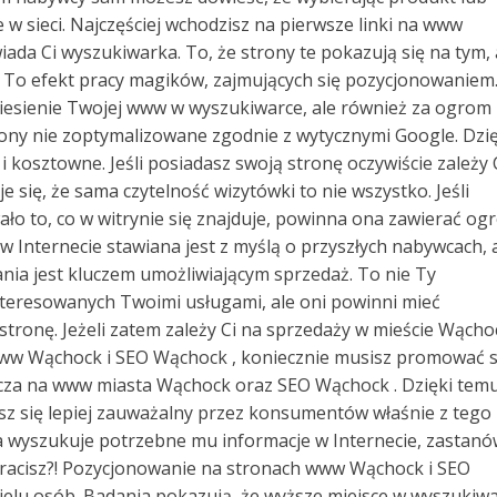
 w sieci. Najczęściej wchodzisz na pierwsze linki na www
da Ci wyszukiwarka. To, że strony te pokazują się na tym, 
. To efekt pracy magików, zajmujących się pozycjonowaniem
niesienie Twojej www w wyszukiwarce, ale również za ogrom
strony nie zoptymalizowane zgodnie z wytycznymi Google. Dzię
i kosztowne. Jeśli posiadasz swoją stronę oczywiście zależy C
je się, że sama czytelność wizytówki to nie wszystko. Jeśli
ło to, co w witrynie się znajduje, powinna ona zawierać og
w Internecie stawiana jest z myślą o przyszłych nabywcach, 
nia jest kluczem umożliwiającym sprzedaż. To nie Ty
eresowanych Twoimi usługami, ale oni powinni mieć
tronę. Jeżeli zatem zależy Ci na sprzedaży w mieście Wącho
ww Wąchock i SEO Wąchock , koniecznie musisz promować s
cza na www miasta Wąchock oraz SEO Wąchock . Dzięki tem
sz się lepiej zauważalny przez konsumentów właśnie z tego
a wyszukuje potrzebne mu informacje w Internecie, zastan
e tracisz?! Pozycjonowanie na stronach www Wąchock i SEO
ielu osób. Badania pokazują, że wyższe miejsce w wyszukiw