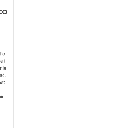
co
 To
e i
nie
ać,
net
nie