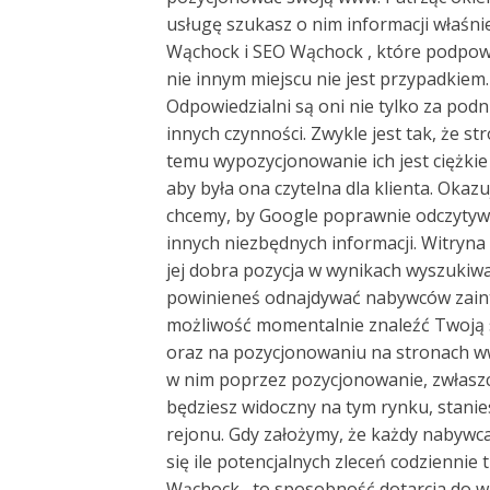
usługę szukasz o nim informacji właśnie
Wąchock i SEO Wąchock , które podpowia
nie innym miejscu nie jest przypadkiem
Odpowiedzialni są oni nie tylko za pod
innych czynności. Zwykle jest tak, że 
temu wypozycjonowanie ich jest ciężkie 
aby była ona czytelna dla klienta. Okazu
chcemy, by Google poprawnie odczytywa
innych niezbędnych informacji. Witryna 
jej dobra pozycja w wynikach wyszukiwa
powinieneś odnajdywać nabywców zaint
możliwość momentalnie znaleźć Twoją s
oraz na pozycjonowaniu na stronach w
w nim poprzez pozycjonowanie, zwłasz
będziesz widoczny na tym rynku, stanie
rejonu. Gdy założymy, że każdy nabywc
się ile potencjalnych zleceń codzienni
Wąchock , to sposobność dotarcia do w