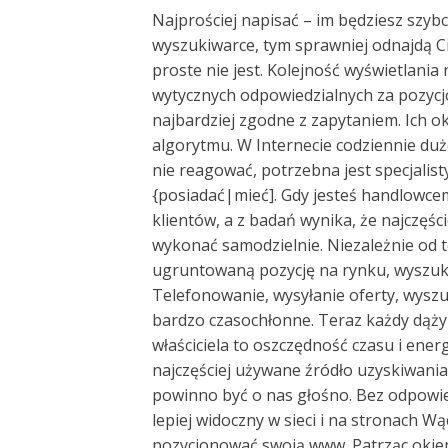
Najprościej napisać – im będziesz szybc
wyszukiwarce, tym sprawniej odnajdą Ci
proste nie jest. Kolejność wyświetlania 
wytycznych odpowiedzialnych za pozycjo
najbardziej zgodne z zapytaniem. Ich ok
algorytmu. W Internecie codziennie dużo
nie reagować, potrzebna jest specjalist
{posiadać|mieć]. Gdy jesteś handlowce
klientów, a z badań wynika, że najczęśc
wykonać samodzielnie. Niezależnie od t
ugruntowaną pozycję na rynku, wyszuki
Telefonowanie, wysyłanie oferty, wyszu
bardzo czasochłonne. Teraz każdy dąży 
właściciela to oszczędność czasu i energ
najczęściej używane źródło uzyskiwania 
powinno być o nas głośno. Bez odpowiedn
lepiej widoczny w sieci i na stronach 
pozycjonować swoją www. Patrząc okie