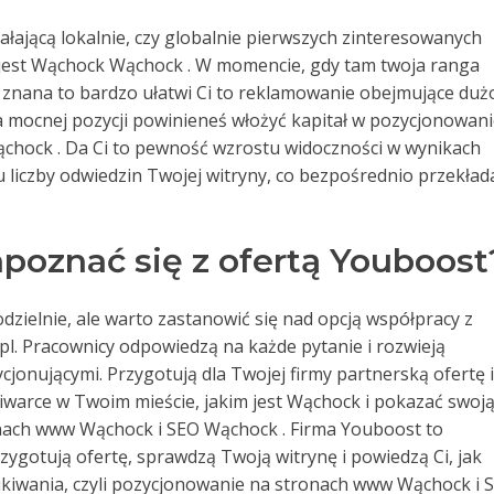
ziałającą lokalnie, czy globalnie pierwszych zinteresowanych
 jest Wąchock Wąchock . W momencie, gdy tam twoja ranga
a znana to bardzo ułatwi Ci to reklamowanie obejmujące duż
na mocnej pozycji powinieneś włożyć kapitał w pozycjonowan
hock . Da Ci to pewność wzrostu widoczności w wynikach
u liczby odwiedzin Twojej witryny, co bezpośrednio przekład
poznać się z ofertą Youboost
elnie, ale warto zastanowić się nad opcją współpracy z
pl. Pracownicy odpowiedzą na każde pytanie i rozwieją
cjonującymi. Przygotują dla Twojej firmy partnerską ofertę i
warce w Twoim mieście, jakim jest Wąchock i pokazać swoj
nach www Wąchock i SEO Wąchock . Firma Youboost to
zygotują ofertę, sprawdzą Twoją witrynę i powiedzą Ci, jak
zukiwania, czyli pozycjonowanie na stronach www Wąchock i 