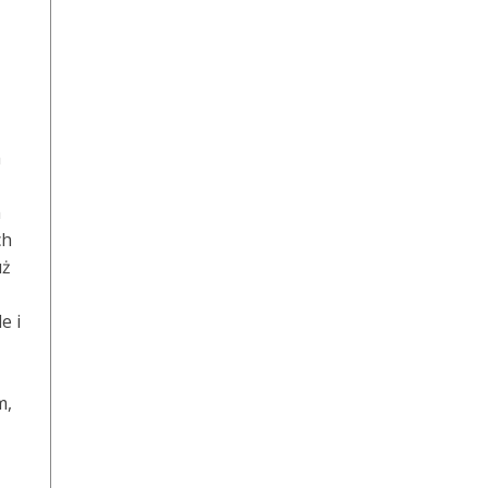
a
h
ch
uż
e i
m,