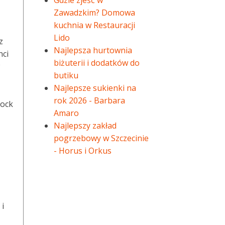
Gdzie zjeść w
Zawadzkim? Domowa
kuchnia w Restauracji
Lido
z
Najlepsza hurtownia
nci
biżuterii i dodatków do
butiku
Najlepsze sukienki na
rok 2026 - Barbara
hock
Amaro
Najlepszy zakład
pogrzebowy w Szczecinie
- Horus i Orkus
 i