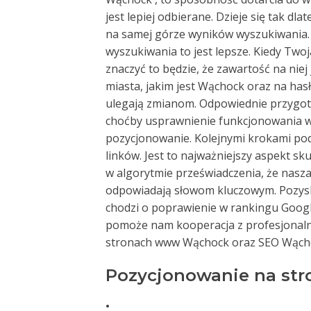
jest lepiej odbierane. Dzieje się tak dl
na samej górze wyników wyszukiwania. To
wyszukiwania to jest lepsze. Kiedy Two
znaczyć to będzie, że zawartość na nie
miasta, jakim jest Wąchock oraz na has
ulegają zmianom. Odpowiednie przygotow
choćby usprawnienie funkcjonowania ww
pozycjonowanie. Kolejnymi krokami po
linków. Jest to najważniejszy aspekt 
w algorytmie przeświadczenia, że nasza
odpowiadają słowom kluczowym. Pozyski
chodzi o poprawienie w rankingu Googl
pomoże nam kooperacja z profesjonalną
stronach www Wąchock oraz SEO Wącho
Pozycjonowanie na st
.