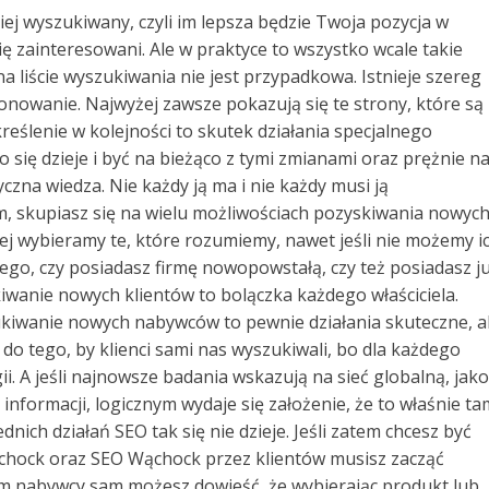
iej wyszukiwany, czyli im lepsza będzie Twoja pozycja w
ę zainteresowani. Ale w praktyce to wszystko wcale takie
na liście wyszukiwania nie jest przypadkowa. Istnieje szereg
nowanie. Najwyżej zawsze pokazują się te strony, które są
reślenie w kolejności to skutek działania specjalnego
 się dzieje i być na bieżąco z tymi zmianami oraz prężnie n
yczna wiedza. Nie każdy ją ma i nie każdy musi ją
m, skupiasz się na wielu możliwościach pozyskiwania nowyc
iej wybieramy te, które rozumiemy, nawet jeśli nie możemy i
ego, czy posiadasz firmę nowopowstałą, czy też posiadasz j
wanie nowych klientów to bolączka każdego właściciela.
kiwanie nowych nabywców to pewnie działania skuteczne, al
do tego, by klienci sami nas wyszukiwali, bo dla każdego
ii. A jeśli najnowsze badania wskazują na sieć globalną, jako
informacji, logicznym wydaje się założenie, że to właśnie ta
ich działań SEO tak się nie dzieje. Jeśli zatem chcesz być
Wąchock oraz SEO Wąchock przez klientów musisz zacząć
m nabywcy sam możesz dowieść, że wybierając produkt lub