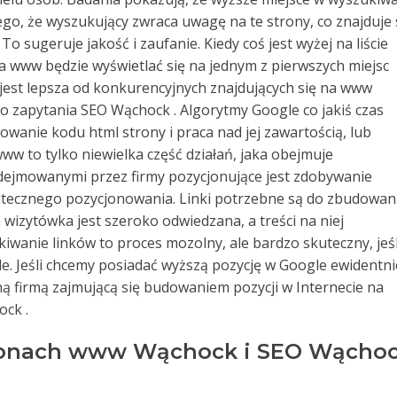
atego, że wyszukujący zwraca uwagę na te strony, co znajduje 
 sugeruje jakość i zaufanie. Kiedy coś jest wyżej na liście
ja www będzie wyświetlać się na jednym z pierwszych miejsc
j jest lepsza od konkurencyjnych znajdujących się na www
ło zapytania SEO Wąchock . Algorytmy Google co jakiś czas
anie kodu html strony i praca nad jej zawartością, lub
w to tylko niewielka część działań, jaka obejmuje
dejmowanymi przez firmy pozycjonujące jest zdobywanie
skutecznego pozycjonowania. Linki potrzebne są do zbudowan
 wizytówka jest szeroko odwiedzana, a treści na niej
wanie linków to proces mozolny, ale bardzo skuteczny, jeśl
e. Jeśli chcemy posiadać wyższą pozycję w Google ewidentni
 firmą zajmującą się budowaniem pozycji w Internecie na
ck .
ronach www Wąchock i SEO Wącho