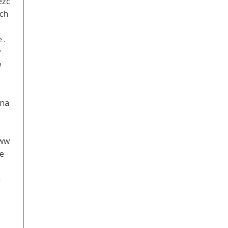
eźć
ach
 .
w
w
 na
www
le
a