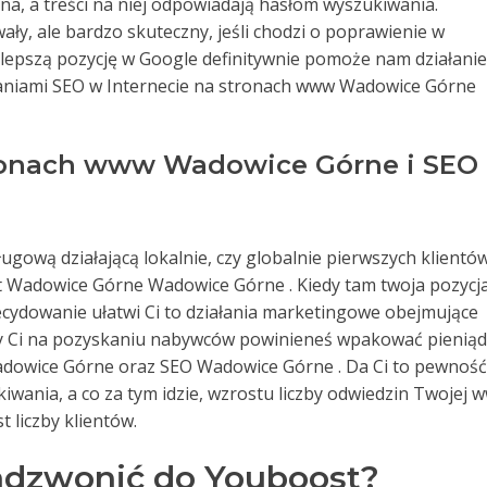
a, a treści na niej odpowiadają hasłom wyszukiwania.
ły, ale bardzo skuteczny, jeśli chodzi o poprawienie w
lepszą pozycję w Google definitywnie pomoże nam działanie
ałaniami SEO w Internecie na stronach www Wadowice Górne
ronach www Wadowice Górne i SEO
ługową działającą lokalnie, czy globalnie pierwszych klientó
st Wadowice Górne Wadowice Górne . Kiedy tam twoja pozycj
decydowanie ułatwi Ci to działania marketingowe obejmujące
eży Ci na pozyskaniu nabywców powinieneś wpakować pienią
dowice Górne oraz SEO Wadowice Górne . Da Ci to pewność
wania, a co za tym idzie, wzrostu liczby odwiedzin Twojej 
 liczby klientów.
adzwonić do Youboost?