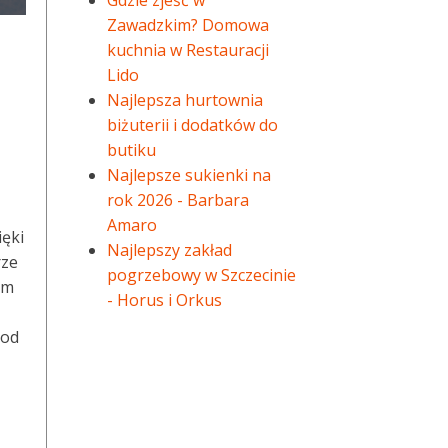
Gdzie zjeść w
Zawadzkim? Domowa
kuchnia w Restauracji
Lido
Najlepsza hurtownia
biżuterii i dodatków do
butiku
Najlepsze sukienki na
rok 2026 - Barbara
Amaro
ięki
Najlepszy zakład
rze
pogrzebowy w Szczecinie
am
- Horus i Orkus
pod