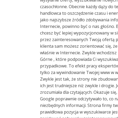
czasochłonne. Obecnie każdy dąży do te
handlowca to oszczędzenie czasu i energ
jako najszybsze źródło zdobywania info
Internecie, powinno być o nas głośno. B
chcesz być lepiej wypozycjonowany w s
przez zainteresowanych Twoją ofertą 
klienta sam możesz zorientować się, że
właśnie w Internecie. Zwykle wchodzis
Górne , które podpowiada Ci wyszukiwark
przypadkowe. To efekt pracy ekspertów
tylko za wywindowanie Twojej www w wy
Zwykle jest tak, że strony nie zbudowa
ich jest trudniejsze niż zwykle i drogie.
zrozumiała dla czytających. Okazuje się
Google poprawnie odczytywało to, co n
niezbędnych informacji. Strona firmy tw
prawidłowa pozycja w wyszukiwarce je