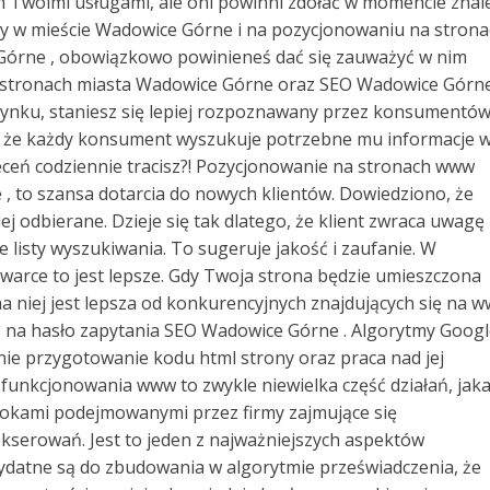
Twoimi usługami, ale oni powinni zdołać w momencie znal
daży w mieście Wadowice Górne i na pozycjonowaniu na stron
órne , obowiązkowo powinieneś dać się zauważyć w nim
 stronach miasta Wadowice Górne oraz SEO Wadowice Górne
rynku, staniesz się lepiej rozpoznawany przez konsumentó
y, że każdy konsument wyszukuje potrzebne mu informacje 
zleceń codziennie tracisz?! Pozycjonowanie na stronach www
 to szansa dotarcia do nowych klientów. Dowiedziono, że
ej odbierane. Dzieje się tak dlatego, że klient zwraca uwagę
e listy wyszukiwania. To sugeruje jakość i zaufanie. W
warce to jest lepsze. Gdy Twoja strona będzie umieszczona
a niej jest lepsza od konkurencyjnych znajdujących się na 
z na hasło zapytania SEO Wadowice Górne . Algorytmy Goog
nie przygotowanie kodu html strony oraz praca nad jej
funkcjonowania www to zwykle niewielka część działań, jak
rokami podejmowanymi przez firmy zajmujące się
serowań. Jest to jeden z najważniejszych aspektów
ydatne są do zbudowania w algorytmie przeświadczenia, że