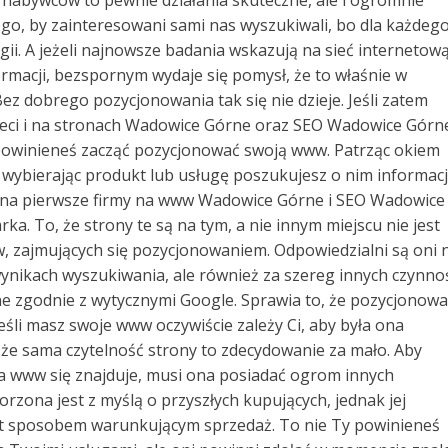
go, by zainteresowani sami nas wyszukiwali, bo dla każdeg
ii. A jeżeli najnowsze badania wskazują na sieć internetową
rmacji, bezspornym wydaje się pomysł, że to właśnie w
ez dobrego pozycjonowania tak się nie dzieje. Jeśli zatem
ieci i na stronach Wadowice Górne oraz SEO Wadowice Górn
powinieneś zacząć pozycjonować swoją www. Patrząc okiem
 wybierając produkt lub usługę poszukujesz o nim informacj
z na pierwsze firmy na www Wadowice Górne i SEO Wadowice
a. To, że strony te są na tym, a nie innym miejscu nie jest
, zajmujących się pozycjonowaniem. Odpowiedzialni są oni 
nikach wyszukiwania, ale również za szereg innych czynnoś
ne zgodnie z wytycznymi Google. Sprawia to, że pozycjonowa
 Jeśli masz swoje www oczywiście zależy Ci, aby była ona
, że sama czytelność strony to zdecydowanie za mało. Aby
a www się znajduje, musi ona posiadać ogrom innych
orzona jest z myślą o przyszłych kupujących, jednak jej
st sposobem warunkującym sprzedaż. To nie Ty powinieneś