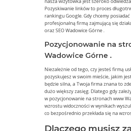
nasza wizytówka jest szeroko odwiedzan
Pozyskiwanie linków to proces długotrwa
rankingu Google. Gdy chcemy posiadać 
profesjonalną firmą zajmującą się dzi
oraz SEO Wadowice Górne .
Pozycjonowanie na st
Wadowice Górne .
Niezależnie od tego, czy jesteś firmą us
pozyskujesz w swoim mieście, jakim je
będzie silna, a Twoja firma znana to z
dużo większy zasięg. Dlatego gdy zal
w pozycjonowanie na stronach www Wa
wzrostu widoczności w wynikach wyszuki
co bezpośrednio przekłada się na wzrost
Dlaczego musisz z