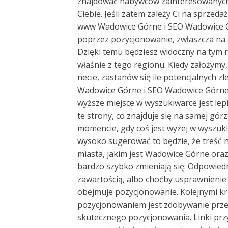
znajdować nabywców zainteresowanych 
Ciebie. Jeśli zatem zależy Ci na sprze
www Wadowice Górne i SEO Wadowice G
poprzez pozycjonowanie, zwłaszcza na
Dzięki temu będziesz widoczny na tym 
właśnie z tego regionu. Kiedy założym
necie, zastanów się ile potencjalnych 
Wadowice Górne i SEO Wadowice Górne ,
wyższe miejsce w wyszukiwarce jest lepi
te strony, co znajduje się na samej górz
momencie, gdy coś jest wyżej w wyszuki
wysoko sugerować to będzie, że treść n
miasta, jakim jest Wadowice Górne ora
bardzo szybko zmieniają się. Odpowied
zawartością, albo choćby usprawnienie 
obejmuje pozycjonowanie. Kolejnymi k
pozycjonowaniem jest zdobywanie przek
skutecznego pozycjonowania. Linki prz