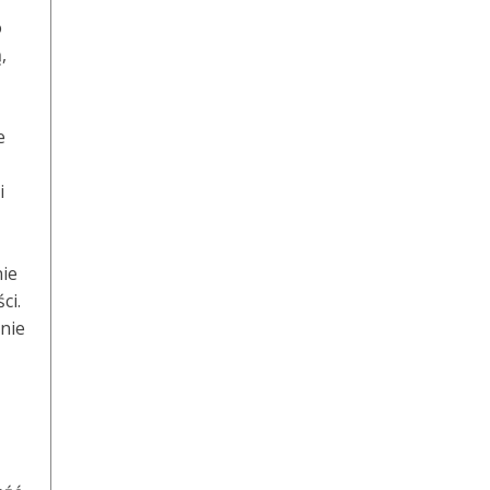
o
,
e
i
nie
ci.
nie