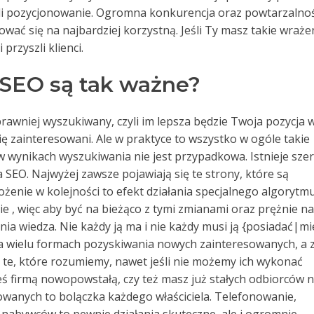
zyli pozycjonowanie. Ogromna konkurencja oraz powtarzalno
wać się na najbardziej korzystną. Jeśli Ty masz takie wraże
przyszli klienci.
 SEO są tak ważne?
prawniej wyszukiwany, czyli im lepsza będzie Twoja pozycja 
ę zainteresowani. Ale w praktyce to wszystko w ogóle takie
 w wynikach wyszukiwania nie jest przypadkowa. Istnieje sze
 SEO. Najwyżej zawsze pojawiają się te strony, które są
ożenie w kolejności to efekt działania specjalnego algorytm
ie , więc aby być na bieżąco z tymi zmianami oraz prężnie na
a wiedza. Nie każdy ją ma i nie każdy musi ją {posiadać|mie
 na wielu formach pozyskiwania nowych zainteresowanych, a 
 te, które rozumiemy, nawet jeśli nie możemy ich wykonać
teś firmą nowopowstałą, czy też masz już stałych odbiorców 
wanych to bolączka każdego właściciela. Telefonowanie,
 nabywców to pewnie działania skuteczne, ale i ogromnie