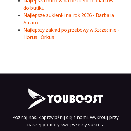
Najlepsza hurtownia biżuterii i dodatków
do butiku
Najlepsze sukienki na rok 2026 - Barbara
Amaro
Najlepszy zakład pogrzebowy w Szczecinie -
Horus i Orkus
Poznaj nas. Zaprzyjaźnij się z nami. Wykreuj przy
naszej pomocy swój własny sukces.