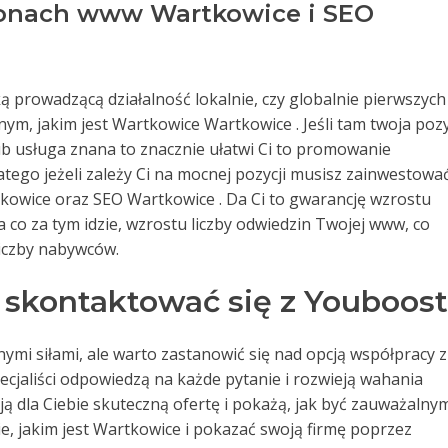
ronach www Wartkowice i SEO
ką prowadzącą działalność lokalnie, czy globalnie pierwszych
ym, jakim jest Wartkowice Wartkowice . Jeśli tam twoja pozy
b usługa znana to znacznie ułatwi Ci to promowanie
atego jeżeli zależy Ci na mocnej pozycji musisz zainwestowa
owice oraz SEO Wartkowice . Da Ci to gwarancję wzrostu
 co za tym idzie, wzrostu liczby odwiedzin Twojej www, co
liczby nabywców.
skontaktować się z Youboos
i siłami, ale warto zastanowić się nad opcją współpracy z
pecjaliści odpowiedzą na każde pytanie i rozwieją wahania
ą dla Ciebie skuteczną ofertę i pokażą, jak być zauważalny
, jakim jest Wartkowice i pokazać swoją firmę poprzez