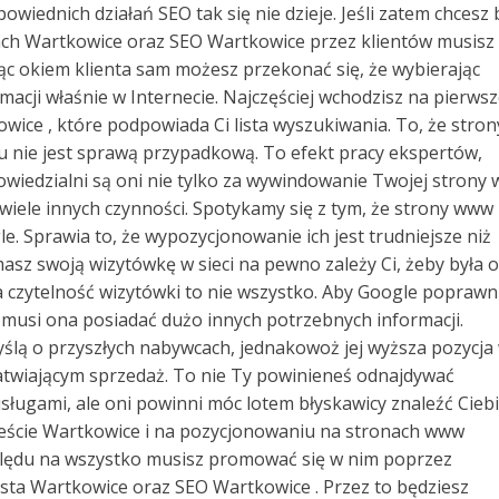
wiednich działań SEO tak się nie dzieje. Jeśli zatem chcesz 
nach Wartkowice oraz SEO Wartkowice przez klientów musisz
c okiem klienta sam możesz przekonać się, że wybierając
macji właśnie w Internecie. Najczęściej wchodzisz na pierws
ice , które podpowiada Ci lista wyszukiwania. To, że stron
cu nie jest sprawą przypadkową. To efekt pracy ekspertów,
wiedzialni są oni nie tylko za wywindowanie Twojej strony 
wiele innych czynności. Spotykamy się z tym, że strony www 
 Sprawia to, że wypozycjonowanie ich jest trudniejsze niż
sz swoją wizytówkę w sieci na pewno zależy Ci, żeby była 
ma czytelność wizytówki to nie wszystko. Aby Google poprawn
e, musi ona posiadać dużo innych potrzebnych informacji.
yślą o przyszłych nabywcach, jednakowoż jej wyższa pozycja
atwiającym sprzedaż. To nie Ty powinieneś odnajdywać
ługami, ale oni powinni móc lotem błyskawicy znaleźć Ciebi
mieście Wartkowice i na pozycjonowaniu na stronach www
ględu na wszystko musisz promować się w nim poprzez
ta Wartkowice oraz SEO Wartkowice . Przez to będziesz