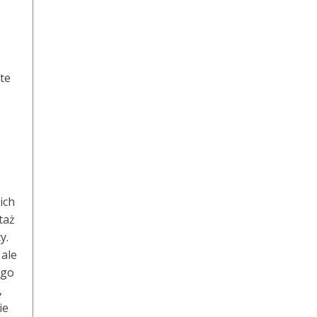
te
ich
taż
y.
 ale
ego
,
ie