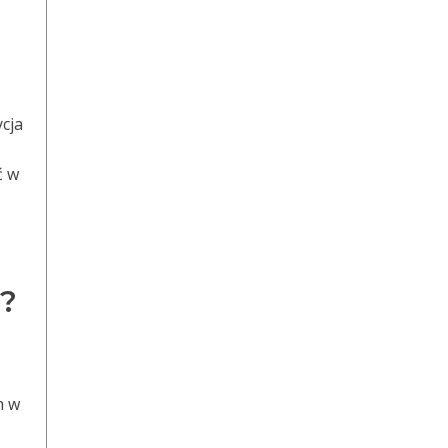
cja
ć w
t?
m w