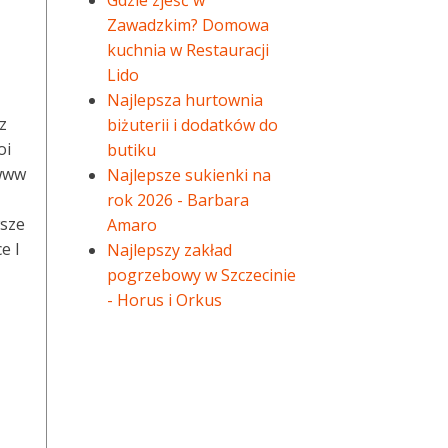
Gdzie zjeść w
Zawadzkim? Domowa
kuchnia w Restauracji
Lido
Najlepsza hurtownia
z
biżuterii i dodatków do
oi
butiku
 www
Najlepsze sukienki na
rok 2026 - Barbara
wsze
Amaro
e I
Najlepszy zakład
pogrzebowy w Szczecinie
- Horus i Orkus