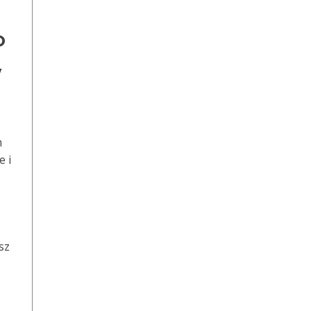
o
w
m
e i
sz