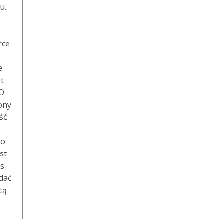
u.
rce
j
e.
st
EO
ony
ść
go
st
es
adać
cą