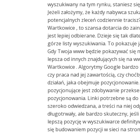
wyszukiwany na tym rynku, staniesz się
Jeżeli założymy, że każdy nabywca szuk
potencjalnych zleceń codziennie traci
Wartkowice , to szansa dotarcia do za
jest lepiej odbierane. Dzieje się tak dl
górze listy wyszukiwania. To pokazuje ja
Gdy Twoja www będzie pokazywać się na 
lepsza od innych znajdujących się na w
Wartkowice . Algorytmy Google bardzo
czy praca nad jej zawartością, czy cho
działań, jaka obejmuje pozycjonowani
pozycjonujące jest zdobywanie przekse
pozycjonowania. Linki potrzebne są do
szeroko odwiedzana, a treści na niej 
długotrwały, ale bardzo skuteczny, jeś
lepszą pozycję w wyszukiwarce definit
się budowaniem pozycji w sieci na str