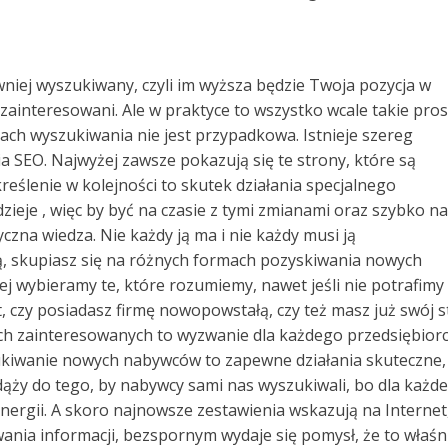
wniej wyszukiwany, czyli im wyższa będzie Twoja pozycja w
 zainteresowani. Ale w praktyce to wszystko wcale takie pros
kach wyszukiwania nie jest przypadkowa. Istnieje szereg
a SEO. Najwyżej zawsze pokazują się te strony, które są
reślenie w kolejności to skutek działania specjalnego
dzieje , więc by być na czasie z tymi zmianami oraz szybko na
yczna wiedza. Nie każdy ją ma i nie każdy musi ją
cą, skupiasz się na różnych formach pozyskiwania nowych
iej wybieramy te, które rozumiemy, nawet jeśli nie potrafimy 
, czy posiadasz firmę nowopowstałą, czy też masz już swój s
ch zainteresowanych to wyzwanie dla każdego przedsiębiorc
ukiwanie nowych nabywców to zapewne działania skuteczne,
dąży do tego, by nabywcy sami nas wyszukiwali, bo dla każd
energii. A skoro najnowsze zestawienia wskazują na Internet
wania informacji, bezspornym wydaje się pomysł, że to właśn