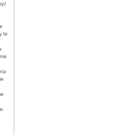
być
ze
y te
w
nie
ona
ie
 w
e.