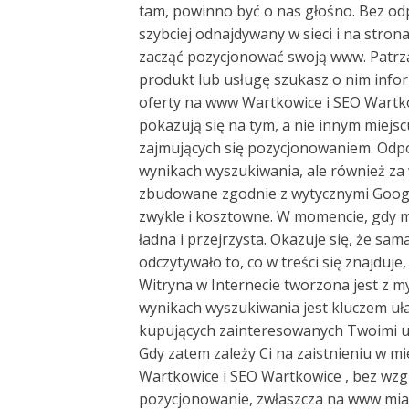
tam, powinno być o nas głośno. Bez odpo
szybciej odnajdywany w sieci i na stro
zacząć pozycjonować swoją www. Patrzą
produkt lub usługę szukasz o nim infor
oferty na www Wartkowice i SEO Wartkow
pokazują się na tym, a nie innym miejs
zajmujących się pozycjonowaniem. Odpo
wynikach wyszukiwania, ale również za 
zbudowane zgodnie z wytycznymi Google.
zwykle i kosztowne. W momencie, gdy ma
ładna i przejrzysta. Okazuje się, że sa
odczytywało to, co w treści się znajduj
Witryna w Internecie tworzona jest z m
wynikach wyszukiwania jest kluczem uł
kupujących zainteresowanych Twoimi us
Gdy zatem zależy Ci na zaistnieniu w 
Wartkowice i SEO Wartkowice , bez wz
pozycjonowanie, zwłaszcza na www mias