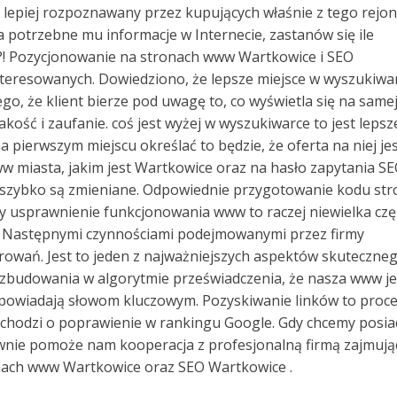
 lepiej rozpoznawany przez kupujących właśnie z tego rejon
a potrzebne mu informacje w Internecie, zastanów się ile
sz?! Pozycjonowanie na stronach www Wartkowice i SEO
interesowanych. Dowiedziono, że lepsze miejsce w wyszukiwa
atego, że klient bierze pod uwagę to, co wyświetla się na same
kość i zaufanie. coś jest wyżej w wyszukiwarce to jest lepsz
pierwszym miejscu określać to będzie, że oferta na niej je
ww miasta, jakim jest Wartkowice oraz na hasło zapytania S
 szybko są zmieniane. Odpowiednie przygotowanie kodu str
ćby usprawnienie funkcjonowania www to raczej niewielka czę
e. Następnymi czynnościami podejmowanymi przez firmy
rowań. Jest to jeden z najważniejszych aspektów skuteczne
 zbudowania w algorytmie przeświadczenia, że nasza www je
odpowiadają słowom kluczowym. Pozyskiwanie linków to proc
li chodzi o poprawienie w rankingu Google. Gdy chcemy posi
ywnie pomoże nam kooperacja z profesjonalną firmą zajmują
onach www Wartkowice oraz SEO Wartkowice .