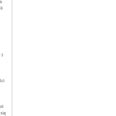
a
li
z
 z
ści
li
się