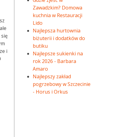
Gdzie zjeść w
Zawadzkim? Domowa
kuchnia w Restauracji
sz
Lido
ale
Najlepsza hurtownia
 się
biżuterii i dodatków do
ym
butiku
ze i
Najlepsze sukienki na
O
rok 2026 - Barbara
Amaro
Najlepszy zakład
pogrzebowy w Szczecinie
- Horus i Orkus