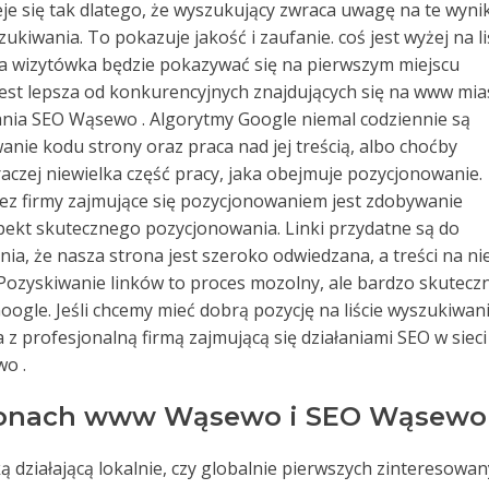
eje się tak dlatego, że wyszukujący zwraca uwagę na te wynik
zukiwania. To pokazuje jakość i zaufanie. coś jest wyżej na li
oja wizytówka będzie pokazywać się na pierwszym miejscu
 jest lepsza od konkurencyjnych znajdujących się na www mia
ania SEO Wąsewo . Algorytmy Google niemal codziennie są
ie kodu strony oraz praca nad jej treścią, albo choćby
czej niewielka część pracy, jaka obejmuje pozycjonowanie.
z firmy zajmujące się pozycjonowaniem jest zdobywanie
spekt skutecznego pozycjonowania. Linki przydatne są do
a, że nasza strona jest szeroko odwiedzana, a treści na nie
ozyskiwanie linków to proces mozolny, ale bardzo skuteczn
oogle. Jeśli chcemy mieć dobrą pozycję na liście wyszukiwan
 profesjonalną firmą zajmującą się działaniami SEO w sieci
o .
ronach www Wąsewo i SEO Wąsewo 
ką działającą lokalnie, czy globalnie pierwszych zinteresowa