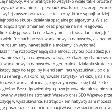
Cię nabywcy. Ale w praktyce to wszystko wcale takie proste n
h wyszukiwania nie jest przypadkowa. Istnieje szereg czynni
wyżej zawsze pokazują się te strony, które są najbardziej
ejności to skutek działania specjalnego algorytmu. W sieci
a bieżąco z tymi zmianami oraz prężnie na nie reagować,
ie każdy ją posiada i nie każdy musi ją {posiadać|mieć]. Jeśli
ę na wielu formach pozyskiwania nowych nabywców, a z badań
tóre rozumiemy, nawet jeśli nie możemy ich wykonać
dasz firmę rozpoczynającą działalność, czy też posiadasz już
iwanie świeżych nabywców to bolączka każdego handlowca.
ukiwanie nowych nabywców to generalnie działania skuteczn
każdy dąży do tego, by klienci sami nas wyszukiwali, bo dla
u i energii. A skoro najnowsze statystyki wskazują na sieć
ło uzyskiwania informacji, logicznym wydaje się fakt, że to
s głośno. Bez odpowiedniego pozycjonowania tak się nie sta
jonowany w sieci i na stronach Wąsewo oraz SEO Wąsewo prz
ozycję w wyszukiwarce. Patrząc okiem nabywcy sam możesz
gę poszukujesz o nim informacji właśnie w sieci internetowe