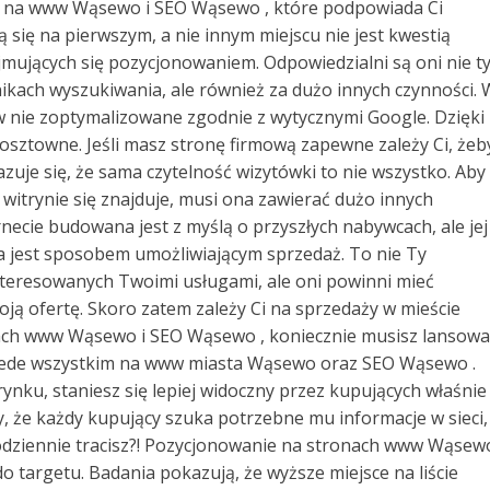
ty na www Wąsewo i SEO Wąsewo , które podpowiada Ci
 się na pierwszym, a nie innym miejscu nie jest kwestią
mujących się pozycjonowaniem. Odpowiedzialni są oni nie t
ikach wyszukiwania, ale również za dużo innych czynności. 
w nie zoptymalizowane zgodnie z wytycznymi Google. Dzięki
kosztowne. Jeśli masz stronę firmową zapewne zależy Ci, żeb
azuje się, że sama czytelność wizytówki to nie wszystko. Aby
witrynie się znajduje, musi ona zawierać dużo innych
necie budowana jest z myślą o przyszłych nabywcach, ale jej
 jest sposobem umożliwiającym sprzedaż. To nie Ty
eresowanych Twoimi usługami, ale oni powinni mieć
ją ofertę. Skoro zatem zależy Ci na sprzedaży w mieście
ach www Wąsewo i SEO Wąsewo , koniecznie musisz lansowa
zede wszystkim na www miasta Wąsewo oraz SEO Wąsewo .
ynku, staniesz się lepiej widoczny przez kupujących właśnie
, że każdy kupujący szuka potrzebne mu informacje w sieci,
codziennie tracisz?! Pozycjonowanie na stronach www Wąsewo
 targetu. Badania pokazują, że wyższe miejsce na liście