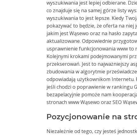
wyszukiwania jest lepiej odbierane. Dzi
co znajduje się na samej górze listy wys
wyszukiwania to jest lepsze. Kiedy Tw
pokazywać to będzie, że oferta na niej
jakim jest Wąsewo oraz na hasło zapyt
aktualizowane. Odpowiednie przygotowan
usprawnienie funkcjonowania www to ra
Kolejnymi krokami podejmowanymi prze
przekserowań. Jest to najważniejszy a
zbudowania w algorytmie przeświadczeni
odpowiadają użytkownikom Internetu. P
jeśli chodzi o poprawienie w rankingu G
bezapelacyjnie pomoże nam kooperacja z
stronach www Wąsewo oraz SEO Wąsew
Pozycjonowanie na st
Niezależnie od tego, czy jesteś jednost