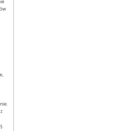
ie
ków
e,
nie.
ez
j.