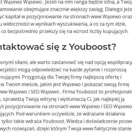
t Wąsewo Wąsewo . Jeżeli na nim ranga będzie silna, a Twoj
lamowanie obejmujące znacznie większy zasięg. Dlatego jeże
ożyć kapitał w pozycjonowanie na stronach www Wąsewo ora
 widoczności w wynikach wyszukiwania, a co za tym idzie,
 co bezpośrednio przełoży się na wzrost liczby kupujących.
taktować się z Youboost?
nymi siłami, ale warto zastanowić się nad opcją współpracy
pecjaliści mogą odpowiedzieć na każde pytanie i rozproszą
ującymi. Przygotują dla Twojej firmy najlepszą ofertę i
w Twoim mieście, jakim jest Wąsewo i pokazać swoją firmę
ww Wąsewo i SEO Wąsewo . Firma Youboost to profesjonali
 sprawdzą Twoją witrynę i wytłumaczą Ci, jak najlepiej ją
zyli pozycjonowanie na stronach www Wąsewo i SEO Wąsewo
cych. Pod warunkiem oczywiście, że wdrażane działania
 tylko takie wdraża Youboost. Wiedza i doświadczenie pozwo
ych rozwiązań, dzięki którym Twoja www faktycznie stanie 