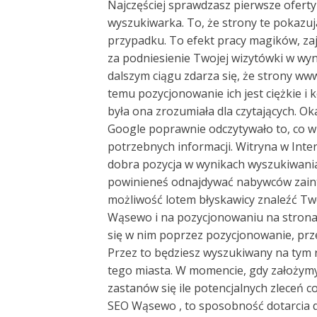
Najczęściej sprawdzasz pierwsze ofer
wyszukiwarka. To, że strony te pokazują
przypadku. To efekt pracy magików, zaj
za podniesienie Twojej wizytówki w wyn
dalszym ciągu zdarza się, że strony ww
temu pozycjonowanie ich jest ciężkie i 
była ona zrozumiała dla czytających. Ok
Google poprawnie odczytywało to, co w 
potrzebnych informacji. Witryna w Inter
dobra pozycja w wynikach wyszukiwania
powinieneś odnajdywać nabywców zaint
możliwość lotem błyskawicy znaleźć Two
Wąsewo i na pozycjonowaniu na stron
się w nim poprzez pozycjonowanie, pr
Przez to będziesz wyszukiwany na tym r
tego miasta. W momencie, gdy założymy
zastanów się ile potencjalnych zleceń 
SEO Wąsewo , to sposobność dotarcia do