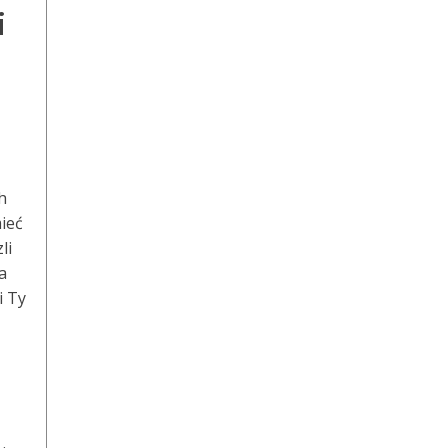
i
h
mieć
li
a
i Ty