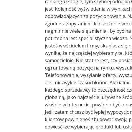
rankingu Google, tym szybciej odnajdą 
jest. Kolejność wyświetlania w wynikac
odpowiadających za pozycjonowanie. Naj
zgodne z zapytaniem. Ich ułożenie w kol
nagminnie wiele się zmienia , by być n
potrzebna jest specjalistyczna wiedza. N
jesteś właścicielem firmy, skupiasz si
wynika, że najczęściej wybieramy te, k
samodzielnie. Nieistotne jest, czy posia
ugruntowaną pozycję na rynku, wyszuk
Telefonowanie, wysyłanie oferty, wysz
ale i niezwykle czasochłonne. Aktualnie 
każdego sprzedawcy to oszczędność czas
globalną, jako najczęściej używane źród
właśnie w Internecie, powinno być o na
Jeśli zatem chcesz być lepiej wypozyc
klientów powinieneś zbudować swoją p
dowieść, że wybierając produkt lub usłu