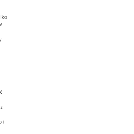
ylko
W
y
ć
 z
 i