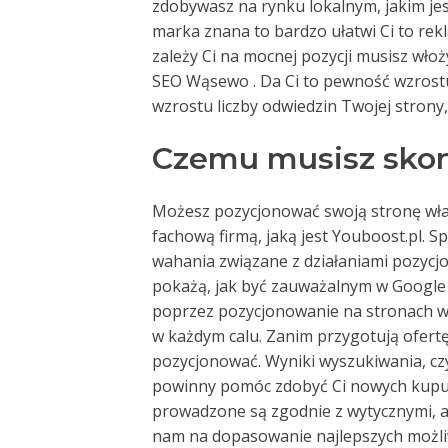
zdobywasz na rynku lokalnym, jakim jes
marka znana to bardzo ułatwi Ci to rek
zależy Ci na mocnej pozycji musisz wł
SEO Wąsewo . Da Ci to pewność wzrostu
wzrostu liczby odwiedzin Twojej strony,
Czemu musisz skon
Możesz pozycjonować swoją stronę włas
fachową firmą, jaką jest Youboost.pl. S
wahania związane z działaniami pozycjon
pokażą, jak być zauważalnym w Google 
poprzez pozycjonowanie na stronach w
w każdym calu. Zanim przygotują ofertę,
pozycjonować. Wyniki wyszukiwania, c
powinny pomóc zdobyć Ci nowych kupują
prowadzone są zgodnie z wytycznymi, a
nam na dopasowanie najlepszych możliw