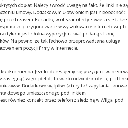
rytych dopłat. Należy zwrócić uwagę na fakt, że linki nie są
ńczeniu umowy. Dodatkowym ułatwieniem jest nieobecność
wę przed czasem. Ponadto, w obszar oferty zawiera się także
wspomoże pozycjonowanie w wyszukiwarce internetowej. Fi
praktykom jest zdolna wypozycjonować podaną stronę
ików. Na pewno, że tak fachowo przeprowadzana usługa
towaniem pozycji firmy w Internecie.
zkonkurencyjna. Jeżeli interesujemy się pozycjonowaniem 
zasięgnąć więcej detali, to warto odwiedzić ofertę pod link
anie-www. Dodatkowe wątpliwości czy też zapytania cenowe
ontaktowego umieszczonego pod linkiem
jest również kontakt przez telefon z siedzibą w Wilga pod