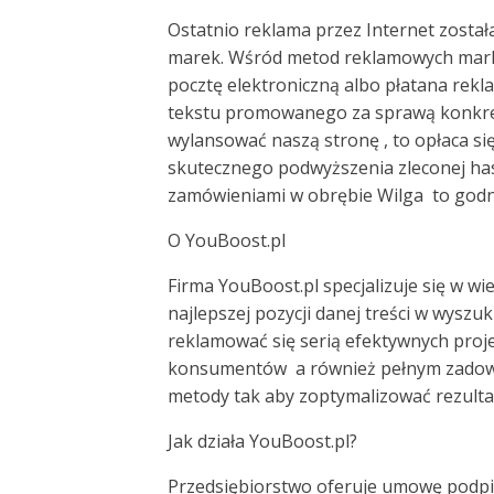
Ostatnio reklama przez Internet zost
marek. Wśród metod reklamowych marke
pocztę elektroniczną albo płatana rekl
tekstu promowanego za sprawą konkret
wylansować naszą stronę , to opłaca się
skutecznego podwyższenia zleconej hasł
zamówieniami w obrębie Wilga to godna
O YouBoost.pl
Firma YouBoost.pl specjalizuje się w w
najlepszej pozycji danej treści w wysz
reklamować się serią efektywnych proj
konsumentów a również pełnym zadowo
metody tak aby zoptymalizować rezult
Jak działa YouBoost.pl?
Przedsiębiorstwo oferuje umowę podpis