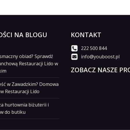
ŚCI NA BLOGU
KONTAKT
222 500 844
i smaczny obiad? Sprawdź
info@youboost.pl
unchową Restauracji Lido w
ZOBACZ NASZE PRO
kim
jeść w Zawadzkim? Domowa
w Restauracji Lido
a hurtownia biżuterii i
w do butiku