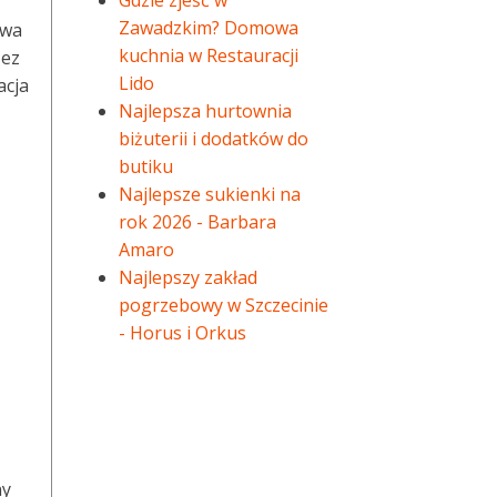
Gdzie zjeść w
Zawadzkim? Domowa
twa
kuchnia w Restauracji
zez
Lido
acja
Najlepsza hurtownia
biżuterii i dodatków do
butiku
Najlepsze sukienki na
rok 2026 - Barbara
Amaro
Najlepszy zakład
pogrzebowy w Szczecinie
- Horus i Orkus
ny