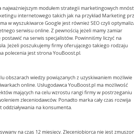
ała najważniejszym modułem strategii marketingowych mnós
tingu internetowego takich jak na przykład Marketing pr
ama w wyszukiwarce Google jest również SEO czyli optymaliz
nego serwisu online. Z pewnością jeżeli mamy zamiar
 postawić na serwis specjalistów. Powinniśmy liczyć na
a. Jeżeli poszukujemy firmy oferującego takiego rodzaju
 polecenia jest strona YouBoost.pl.
ielu obszarach wiedzy powiązanych z uzyskiwaniem możliwie
ukiwarkach online. Usługodawca YouBoost.pl ma możliwość
ektów mających na celu wzrostu rangi firmy w postrzeganiu
leniem zleceniodawców. Ponadto marka cały czas rozwija
at oddziaływania na konsumenta.
ywany na czas 12 miesięcy. Zleceniobiorca nie jest zmuszo