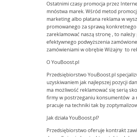
Ostatnimi czasy promocja przez Intern
mnóstwa marek. Wśród metod promocji 
marketing albo płatana reklama w wyszu
promowanego za sprawą konkretnego se
zareklamować naszą stronę , to należy 
efektywnego podwyższenia zamówionej f
zamówieniami w obrębie Wiżajny to re
O YouBoost.pl
Przedsiębiorstwo YouBoost.pl specjaliz
uzyskiwaniem jak najlepszej pozycji da
ma możliwość reklamować się serią sk
firmy w postrzeganiu konsumentów a rów
pracuje na techniki tak by zoptymaliz
Jak działa YouBoost.pl?
Przedsiębiorstwo oferuje kontrakt zaw