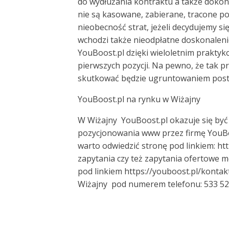
do wydłużania kontraktu a także dokony
nie są kasowane, zabierane, tracone p
nieobecność strat, jeżeli decydujemy s
wchodzi także nieodpłatne doskonalenie
YouBoost.pl dzięki wieloletnim praktyk
pierwszych pozycji. Na pewno, że tak 
skutkować będzie ugruntowaniem postrz
YouBoost.pl na rynku w Wiżajny
W Wiżajny YouBoost.pl okazuje się być
pozycjonowania www przez firmę YouBoo
warto odwiedzić stronę pod linkiem: h
zapytania czy też zapytania ofertowe
pod linkiem https://youboost.pl/kontakt
Wiżajny pod numerem telefonu: 533 52