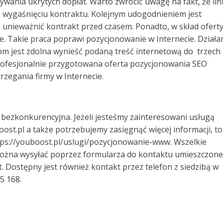
wania ukrytych dopłat. Warto zwrócić uwagę na fakt, że lin
o wygaśnięciu kontraktu. Kolejnym udogodnieniem jest
ię unieważnić kontrakt przed czasem. Ponadto, w skład ofert
. Takie praca poprawi pozycjonowanie w Internecie. Działa
om jest zdolna wynieść podaną treść internetową do trzech
profesjonalnie przygotowana oferta pozycjonowania SEO
egania firmy w Internecie.
 bezkonkurencyjna. Jeżeli jesteśmy zainteresowani usługą
st.pl a także potrzebujemy zasięgnąć więcej informacji, to
ttps://youboost.pl/uslugi/pozycjonowanie-www. Wszelkie
 można wysyłać poprzez formularza do kontaktu umieszczon
. Dostępny jest również kontakt przez telefon z siedzibą w
5 168.