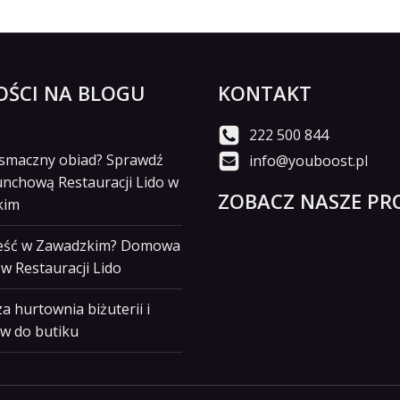
ŚCI NA BLOGU
KONTAKT
222 500 844
i smaczny obiad? Sprawdź
info@youboost.pl
unchową Restauracji Lido w
ZOBACZ NASZE PRO
kim
jeść w Zawadzkim? Domowa
w Restauracji Lido
a hurtownia biżuterii i
w do butiku