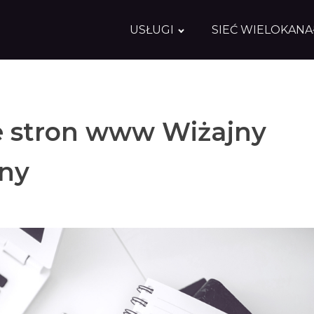
USŁUGI
SIEĆ WIELOKAN
 stron www Wiżajny
jny