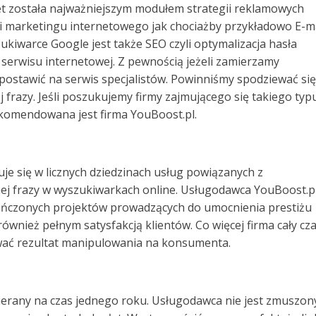
et została najważniejszym modułem strategii reklamowych
marketingu internetowego jak chociażby przykładowo E-ma
kiwarce Google jest także SEO czyli optymalizacja hasła
rwisu internetowej. Z pewnością jeżeli zamierzamy
postawić na serwis specjalistów. Powinniśmy spodziewać się
razy. Jeśli poszukujemy firmy zajmującego się takiego typ
komendowana jest firma YouBoost.pl.
uje się w licznych dziedzinach usług powiązanych z
nej frazy w wyszukiwarkach online. Usługodawca YouBoost.p
ończonych projektów prowadzących do umocnienia prestiżu
nież pełnym satysfakcją klientów. Co więcej firma cały cz
ować rezultat manipulowania na konsumenta.
ierany na czas jednego roku. Usługodawca nie jest zmuszon