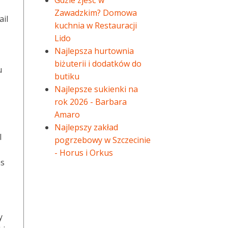
Gdzie zjeść w
Zawadzkim? Domowa
il
kuchnia w Restauracji
Lido
Najlepsza hurtownia
biżuterii i dodatków do
u
butiku
Najlepsze sukienki na
rok 2026 - Barbara
Amaro
Najlepszy zakład
l
pogrzebowy w Szczecinie
- Horus i Orkus
as
y