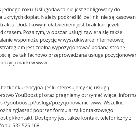
 jednego roku. Usługodawca nie jest zobligowany do
krytych dopłat. Należy podkreślić, że linki nie są kasowan
raktu. Dodatkowym ułatwieniem jest brak kar, jeżeli
 czasem. Poza tym, w obszar usługi zawiera się także
łanie wspomoże pozycję w wyszukiwarce internetowej.
 strategiom jest zdolna wypozycjonować podaną stronę
ścią, że tak fachowo przeprowadzana usługa pozycjonowa
pozycji marki w www.
bezkonkurencyjna. Jeśli interesujemy się usługą
stwo YouBoost.pl oraz pragniemy otrzymać więcej informac
ttps://youboost.pl/uslugi/pozycjonowanie-www. Wszelkie
 można zgłaszać poprzez formularza kontaktowego
ost.pl/kontakt. Dostępny jest także kontakt telefoniczny z
onu: 533 525 168.