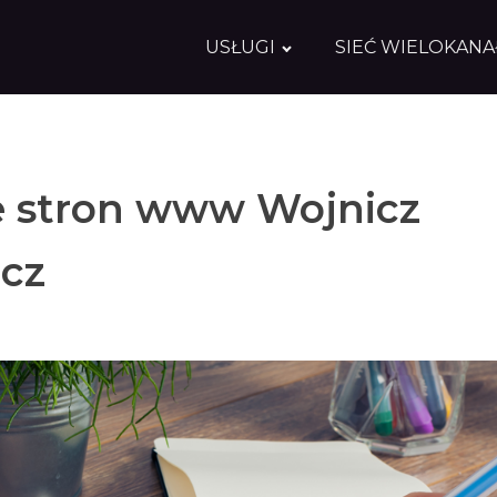
USŁUGI
SIEĆ WIELOKAN
 stron www Wojnicz
icz