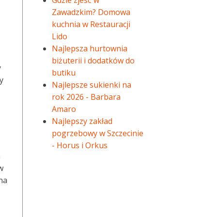
Gdzie zjeść w
Zawadzkim? Domowa
kuchnia w Restauracji
Lido
Najlepsza hurtownia
biżuterii i dodatków do
y
butiku
y
Najlepsze sukienki na
rok 2026 - Barbara
Amaro
Najlepszy zakład
pogrzebowy w Szczecinie
- Horus i Orkus
a
w
na