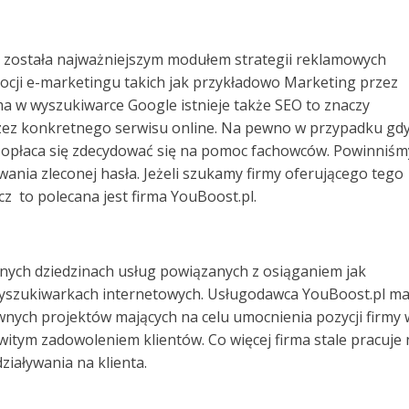
 została najważniejszym modułem strategii reklamowych
ocji e-marketingu takich jak przykładowo Marketing przez
ma w wyszukiwarce Google istnieje także SEO to znaczy
ez konkretnego serwisu online. Na pewno w przypadku gd
 opłaca się zdecydować się na pomoc fachowców. Powinniśm
nia zleconej hasła. Jeżeli szukamy firmy oferującego tego
z to polecana jest firma YouBoost.pl.
cznych dziedzinach usług powiązanych z osiąganiem jak
w wyszukiwarkach internetowych. Usługodawca YouBoost.pl m
wnych projektów mających na celu umocnienia pozycji firmy 
itym zadowoleniem klientów. Co więcej firma stale pracuje 
działywania na klienta.