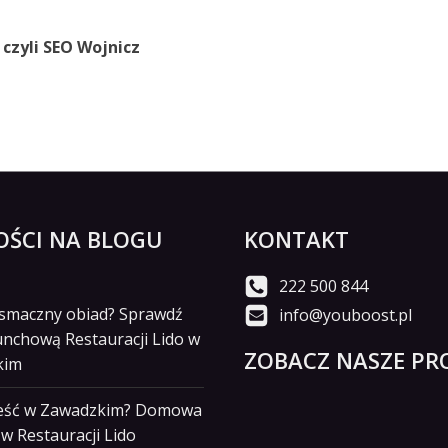
czyli SEO Wojnicz
ŚCI NA BLOGU
KONTAKT
222 500 844
i smaczny obiad? Sprawdź
info@youboost.pl
unchową Restauracji Lido w
ZOBACZ NASZE PRO
kim
jeść w Zawadzkim? Domowa
w Restauracji Lido