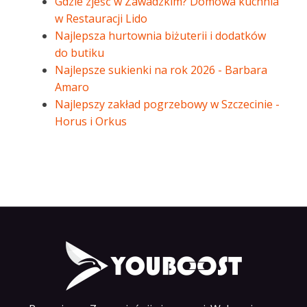
Gdzie zjeść w Zawadzkim? Domowa kuchnia
w Restauracji Lido
Najlepsza hurtownia biżuterii i dodatków
do butiku
Najlepsze sukienki na rok 2026 - Barbara
Amaro
Najlepszy zakład pogrzebowy w Szczecinie -
Horus i Orkus