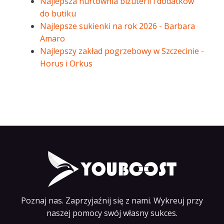
Najlepsza hurtownia biżuterii i dodatków
do butiku
Najlepsze sukienki na rok 2026 - Barbara
Amaro
Najlepszy zakład pogrzebowy w Szczecinie -
Horus i Orkus
Poznaj nas. Zaprzyjaźnij się z nami. Wykreuj przy
naszej pomocy swój własny sukces.