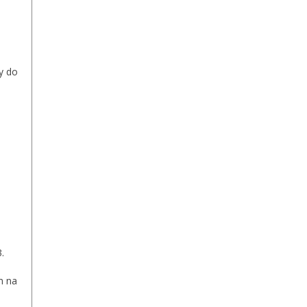
y do
.
m na