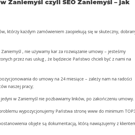
 Zaniemyśl czyli SEO Zaniemyśl – jak
ów, którzy każdym zamówieniem zaopiekują się w skuteczny, dobran
 w Zaniemyśl , nie używamy kar za rozwiązanie umowy – jesteśmy
nych przez nas usług , że będziecie Państwo chcieli być z nami na
ozycjonowania do umowy na 24 miesiące – zależy nam na radości
tów naszej pracy;
o jedyni w Zaniemyśl nie pozbawiamy linków, po zakończeniu umowy.
ez problemu wypozycjonujemy Państwa stronę www do minimum TOP3
 postanowienia objęte są dokumentacją, którą nawiązujemy z kliente