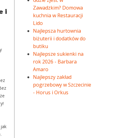
Gdzie zjeść w
Zawadzkim? Domowa
 i
kuchnia w Restauracji
Lido
Najlepsza hurtownia
biżuterii i dodatków do
butiku
y
Najlepsze sukienki na
rok 2026 - Barbara
Amaro
Najlepszy zakład
Bez
pogrzebowy w Szczecinie
Bez
- Horus i Orkus
 że
y!
 jak
.