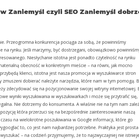
 Zaniemyśl czyli SEO Zaniemyśl dobrze
nie. Przeogromna konkurencja pociąga za sobą, że powinniśmy
e na rynku. Jeśli marzymy, być dostrzegani, obowiązkowo powinniśm
resowanego. Niesłychanie istotna jest ponadto czytelność na rynku
 o materialną obecność w konkretnym mieście – na równi, jak mocno
 przybędą klienci, istotna jest nasza promocja w wyszukiwarce stron
my zmuszeni dobierać należyte narzędzia, które nam w tym pomogą. 
leży zdecydować się na pozycjonowanie swojej witryny internetowej. 
we wyniki wyszukiwania w wyszukiwarkach i może się przytrafić się,
galna. Nie dotrzemy do konsumenta. A właśnie nie na tym nam zależ
ozycję która przerzuci się na bezpośrednie zainteresowanie naszą
ma czasu na wielokrotne poszukiwania w Google informacji, które go
googlać to, co jest nam najbardziej potrzebne. Praktyka jest prosta
wyszukać – na codzień przyjmujemy, że to najzwyczajniej nie istnieje