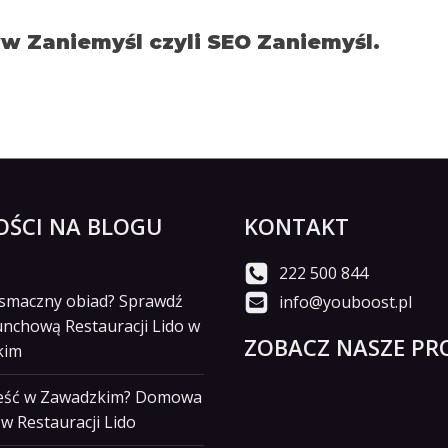
 Zaniemyśl czyli SEO Zaniemyśl.
ŚCI NA BLOGU
KONTAKT
222 500 844
i smaczny obiad? Sprawdź
info@youboost.pl
unchową Restauracji Lido w
ZOBACZ NASZE PRO
kim
jeść w Zawadzkim? Domowa
w Restauracji Lido