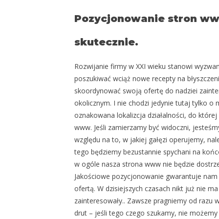
Pozycjonowanie stron www
skutecznie.
Rozwijanie firmy w XXI wieku stanowi wyzwa
poszukiwać wciąż nowe recepty na błyszczeni
skoordynować swoją ofertę do nadziei zainte
okolicznym. I nie chodzi jedynie tutaj tylko
oznakowana lokalizcja działalności, do której
www. Jeśli zamierzamy być widoczni, jesteś
względu na to, w jakiej gałęzi operujemy, na
tego będziemy bezustannie spychani na końco
w ogóle nasza strona www nie będzie dostrze
Jakościowe pozycjonowanie gwarantuje nam p
ofertą. W dzisiejszych czasach nikt już nie 
zainteresowały.. Zawsze pragniemy od razu wy
drut – jeśli tego czego szukamy, nie możemy 