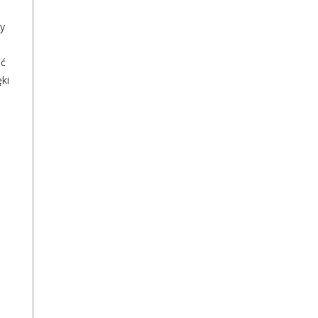
by
ać
ki