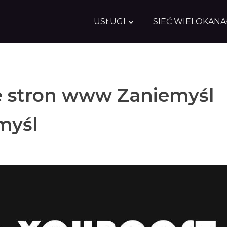
USŁUGI
SIEĆ WIELOKAN
 stron www Zaniemyśl
myśl