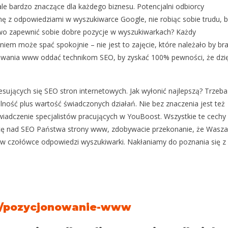
e bardzo znaczące dla każdego biznesu. Potencjalni odbiorcy
onę z odpowiedziami w wyszukiwarce Google, nie robiąc sobie trudu, 
owo zapewnić sobie dobre pozycje w wyszukiwarkach? Każdy
iem może spać spokojnie – nie jest to zajęcie, które należało by br
onowania www oddać technikom SEO, by zyskać 100% pewności, że dzię
sujących się SEO stron internetowych. Jak wyłonić najlepszą? Trzeba
ność plus wartość świadczonych działań. Nie bez znaczenia jest też
wiadczenie specjalistów pracujących w YouBoost. Wszystkie te cechy
cę nad SEO Państwa strony www, zdobywacie przekonanie, że Wasza
ę w czołówce odpowiedzi wyszukiwarki. Nakłaniamy do poznania się z
gi/pozycjonowanie-www