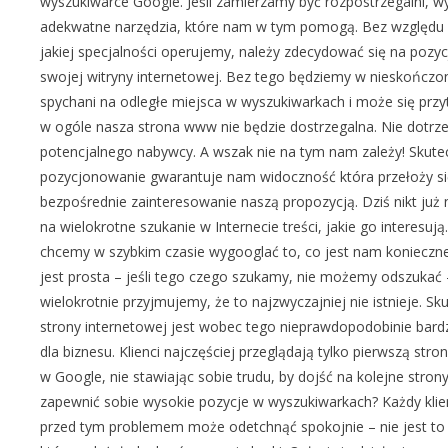
wyszukiwarce Google. Jeśli zamierzamy być rozpostrzegalni, 
adekwatne narzędzia, które nam w tym pomogą. Bez względu 
jakiej specjalności operujemy, należy zdecydować się na pozy
swojej witryny internetowej. Bez tego będziemy w nieskończo
spychani na odległe miejsca w wyszukiwarkach i może się przytr
w ogóle nasza strona www nie będzie dostrzegalna. Nie dotr
potencjalnego nabywcy. A wszak nie na tym nam zależy! Skute
pozycjonowanie gwarantuje nam widoczność która przełoży si
bezpośrednie zainteresowanie naszą propozycją. Dziś nikt już
na wielokrotne szukanie w Internecie treści, jakie go interesuj
chcemy w szybkim czasie wygooglać to, co jest nam konieczne
jest prosta – jeśli tego czego szukamy, nie możemy odszukać 
wielokrotnie przyjmujemy, że to najzwyczajniej nie istnieje. S
strony internetowej jest wobec tego nieprawdopodobinie bar
dla biznesu. Klienci najczęściej przeglądają tylko pierwszą stro
w Google, nie stawiając sobie trudu, by dojść na kolejne strony
zapewnić sobie wysokie pozycje w wyszukiwarkach? Każdy klie
przed tym problemem może odetchnąć spokojnie – nie jest to 