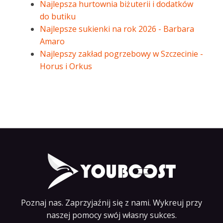
Najlepsza hurtownia biżuterii i dodatków
do butiku
Najlepsze sukienki na rok 2026 - Barbara
Amaro
Najlepszy zakład pogrzebowy w Szczecinie -
Horus i Orkus
Poznaj nas. Zaprzyjaźnij się z nami. Wykreuj przy
naszej pomocy swój własny sukces.