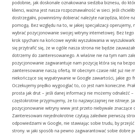
podobnie, jak doskonale oznakowana siedziba biznesu, do któr
klienci, ważna jest nasza rozpoznawalność w sieci. Jeśli chciel
dostrzegalni, powinniśmy dobierać należyte narzędzia, które 
pomogą. Bez względu na to, w jakiej specjalizacji operujemy, 
wybrać pozycjonowanie swojej witryny internetowej. Bez teg
krok spychani na końcowe wyniki wyszukiwania w wyszukiwark
się przytrafić się, że w ogóle nasza strona nie będzie zauważal
dotrzemy do zainteresowanego. A właśnie nie na tym nam zal
pozycjonowanie zagwarantuje nam pozycję która się na bezpo
zainteresowanie naszą ofertą. W obecnym czasie nikt już nie 
niekończące się wypatrywanie w Google zawartości, jakie go fr
Oczekujemy prędko wygooglać to, co jest nam konieczne. Prak
prosta jak drut – jeśli danej informacji nie możemy odnaleźć –
częstokrotnie przyjmujemy, że to najzwyczajniej nie istnieje. 
pozycjonowanie witryny www jest przeto niebywale znaczące dl
Zainteresowani niejednokrotnie czytają zaledwie pierwszą stro
odpowiedziami w Google, nie stawiając sobie trudu, by przejś
strony. w jaki sposób na pewno zagwarantować sobie dobre p