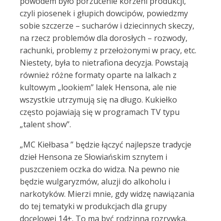
powodem było porzucenie korzeni produkcji,
czyli piosenek i głupich dowcipów, powiedzmy
sobie szczerze – sucharów i dziecinnych skeczy,
na rzecz problemów dla dorosłych – rozwody,
rachunki, problemy z przełożonymi w pracy, etc.
Niestety, była to nietrafiona decyzja. Powstają
również różne formaty oparte na lalkach z
kultowym „lookiem” lalek Hensona, ale nie
wszystkie utrzymują się na długo. Kukiełko
często pojawiają się w programach TV typu
„talent show”.
„MC Kiełbasa ” będzie łączyć najlepsze tradycje
dzieł Hensona ze Słowiańskim sznytem i
puszczeniem oczka do widza. Na pewno nie
będzie wulgaryzmów, aluzji do alkoholu i
narkotyków. Mierzi mnie, gdy widzę nawiązania
do tej tematyki w produkcjach dla grupy
docelowej 14+. To ma być rodzinna rozrywka.