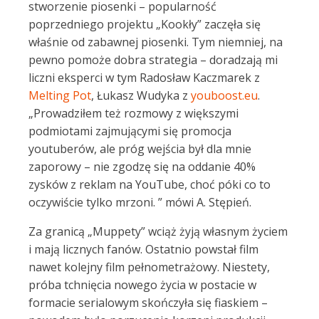
stworzenie piosenki – popularność
poprzedniego projektu „Kookły” zaczęła się
właśnie od zabawnej piosenki. Tym niemniej, na
pewno pomoże dobra strategia – doradzają mi
liczni eksperci w tym Radosław Kaczmarek z
Melting Pot
, Łukasz Wudyka z
youboost.eu
.
„Prowadziłem też rozmowy z większymi
podmiotami zajmującymi się promocja
youtuberów, ale próg wejścia był dla mnie
zaporowy – nie zgodzę się na oddanie 40%
zysków z reklam na YouTube, choć póki co to
oczywiście tylko mrzoni. ” mówi A. Stępień.
Za granicą „Muppety” wciąż żyją własnym życiem
i mają licznych fanów. Ostatnio powstał film
nawet kolejny film pełnometrażowy. Niestety,
próba tchnięcia nowego życia w postacie w
formacie serialowym skończyła się fiaskiem –