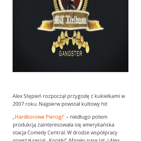
Alex Stępień rozpoczął przygodę z kukiełkami w
2007 roku. Najpierw powstał kultowy hit
„Hardkorowe Pierogi”
– niedługo potem
produkcją zainteresowała się amerykańska
stacja Comedy Central. W drodze współpracy
powstał serial „Kookły”. Minęło parę lat, i Alex