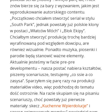
znów bierze się za bary z wyzwaniem, jakim jest
wyprodukowanie autorskiego contentu.
„Początkowo chciałem stworzyć serial w stylu
„South Park”, jednak powstały już polskie klony
w postaci „Włatców Móch” i „Blok Ekipy”.
Chciałbym stworzyć produkcję trochę bardziej
wyrafinowaną pod względem dowcipu, are
również wizualnie. Ponadto muzyka, piosenki i
parodie będą stanowić ważne elementy.
Aktualnie jesteśmy w fazie pre-pre
developmentu – nasza postać nabiera kształtów,
piszemy scenariusze, testujemy „co ssie a co
zasysa”. Sparzyłem się parę razy na produkcji
materiałów video, więc podchodzę do tematu
dość ostrożnie. Na razie skupiam się na pisaniu
scenariuszy, choć powstały już pierwsze
materiały: skecz
„Kuchenne Wpierdolucje”
i
szereg animowanych memów.” powiedział nam