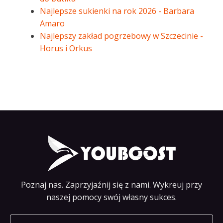
Najlepsze sukienki na rok 2026 - Barbara
Amaro
Najlepszy zakład pogrzebowy w Szczecinie -
Horus i Orkus
Poznaj nas. Zaprzyjaźnij się z nami. Wykreuj przy
naszej pomocy swój własny sukces.