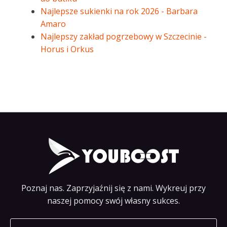
Najlepsze sukienki na rok 2026 - Barbara
Amaro
Najlepszy zakład pogrzebowy w Szczecinie -
Horus i Orkus
Poznaj nas. Zaprzyjaźnij się z nami. Wykreuj przy
naszej pomocy swój własny sukces.