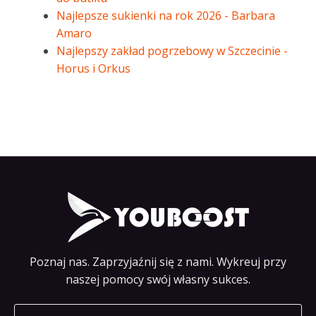
Najlepsze sukienki na rok 2026 - Barbara
Amaro
Najlepszy zakład pogrzebowy w Szczecinie -
Horus i Orkus
Poznaj nas. Zaprzyjaźnij się z nami. Wykreuj przy
naszej pomocy swój własny sukces.