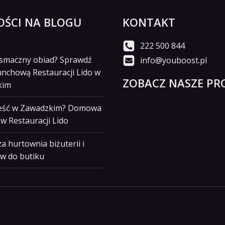
ŚCI NA BLOGU
KONTAKT
222 500 844
i smaczny obiad? Sprawdź
info@youboost.pl
unchową Restauracji Lido w
ZOBACZ NASZE PRO
kim
jeść w Zawadzkim? Domowa
w Restauracji Lido
a hurtownia biżuterii i
w do butiku