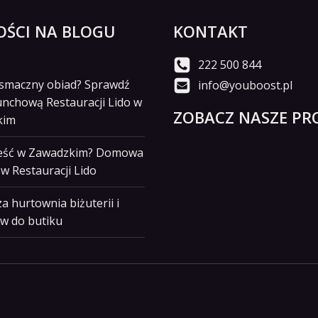
ŚCI NA BLOGU
KONTAKT
222 500 844
i smaczny obiad? Sprawdź
info@youboost.pl
unchową Restauracji Lido w
ZOBACZ NASZE PRO
kim
jeść w Zawadzkim? Domowa
w Restauracji Lido
a hurtownia biżuterii i
w do butiku