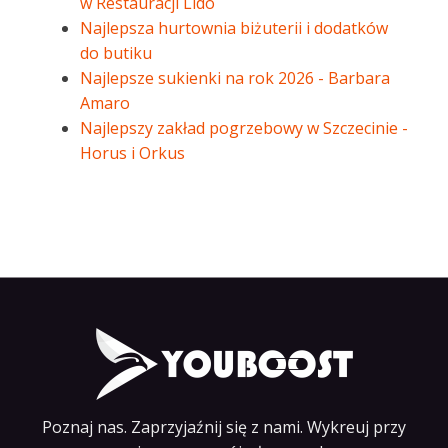
w Restauracji Lido
Najlepsza hurtownia biżuterii i dodatków
do butiku
Najlepsze sukienki na rok 2026 - Barbara
Amaro
Najlepszy zakład pogrzebowy w Szczecinie -
Horus i Orkus
Poznaj nas. Zaprzyjaźnij się z nami. Wykreuj przy