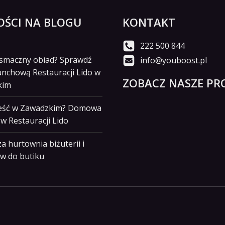
ŚCI NA BLOGU
KONTAKT
222 500 844
i smaczny obiad? Sprawdź
info@youboost.pl
unchową Restauracji Lido w
ZOBACZ NASZE PRO
kim
jeść w Zawadzkim? Domowa
w Restauracji Lido
a hurtownia biżuterii i
w do butiku