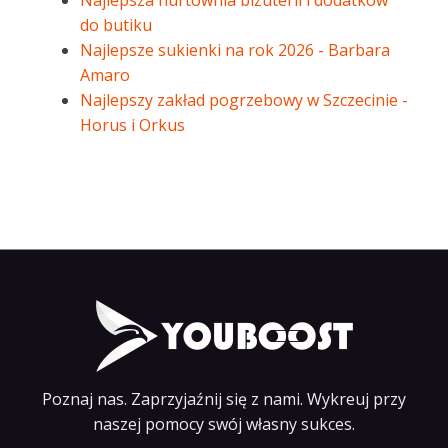
Najlepsza hurtownia biżuterii i dodatków
do butiku
Najlepsze sukienki na rok 2026 - Barbara
Amaro
Najlepszy zakład pogrzebowy w Szczecinie -
Horus i Orkus
Poznaj nas. Zaprzyjaźnij się z nami. Wykreuj przy
naszej pomocy swój własny sukces.