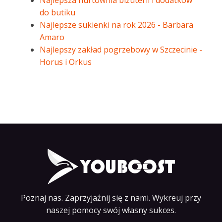
Najlepsza hurtownia biżuterii i dodatków
do butiku
Najlepsze sukienki na rok 2026 - Barbara
Amaro
Najlepszy zakład pogrzebowy w Szczecinie -
Horus i Orkus
Poznaj nas. Zaprzyjaźnij się z nami. Wykreuj przy
naszej pomocy swój własny sukces.