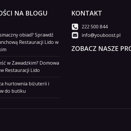
ŚCI NA BLOGU
KONTAKT
222 500 844
i smaczny obiad? Sprawdź
info@youboost.pl
unchową Restauracji Lido w
ZOBACZ NASZE PRO
kim
jeść w Zawadzkim? Domowa
w Restauracji Lido
a hurtownia biżuterii i
w do butiku