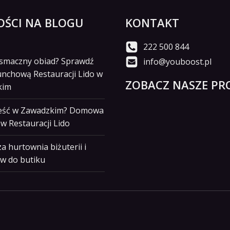
ŚCI NA BLOGU
KONTAKT
222 500 844
i smaczny obiad? Sprawdź
info@youboost.pl
unchową Restauracji Lido w
ZOBACZ NASZE PRO
kim
jeść w Zawadzkim? Domowa
w Restauracji Lido
a hurtownia biżuterii i
w do butiku