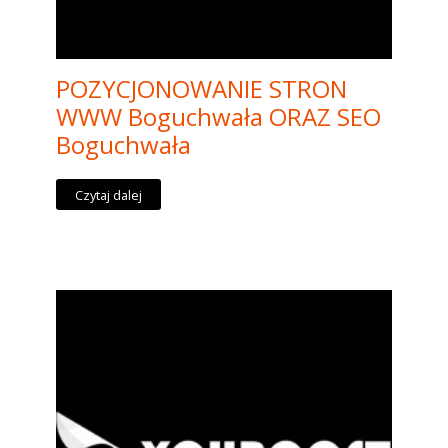
POZYCJONOWANIE STRON
WWW Boguchwała ORAZ SEO
Boguchwała
Czytaj dalej