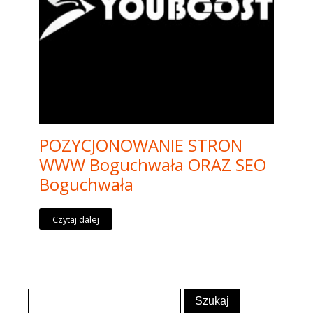
POZYCJONOWANIE STRON
WWW Boguchwała ORAZ SEO
Boguchwała
Czytaj dalej