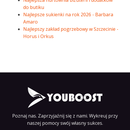
Najlepsza hurtownia biżuterii i dodatków
do butiku
Najlepsze sukienki na rok 2026 - Barbara
Amaro
Najlepszy zakład pogrzebowy w Szczecinie -
Horus i Orkus
Poznaj nas. Zaprzyjaźnij się z nami. Wykreuj przy
naszej pomocy swój własny sukces.