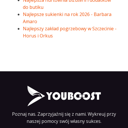
Najlepsza hurtownia biżuterii i dodatków
do butiku
Najlepsze sukienki na rok 2026 - Barbara
Amaro
Najlepszy zakład pogrzebowy w Szczecinie -
Horus i Orkus
Poznaj nas. Zaprzyjaźnij się z nami. Wykreuj przy
naszej pomocy swój własny sukces.