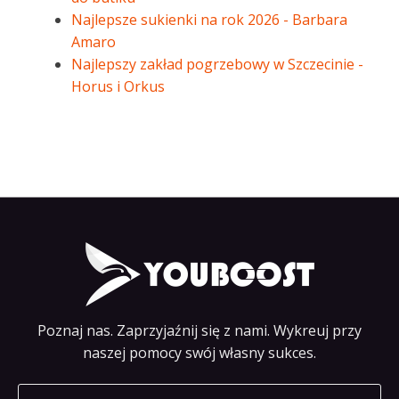
Najlepsze sukienki na rok 2026 - Barbara
Amaro
Najlepszy zakład pogrzebowy w Szczecinie -
Horus i Orkus
Poznaj nas. Zaprzyjaźnij się z nami. Wykreuj przy
naszej pomocy swój własny sukces.