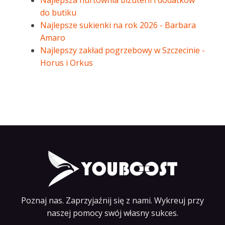
Najlepsza hurtownia biżuterii i dodatków
do butiku
Najlepsze sukienki na rok 2026 - Barbara
Amaro
Najlepszy zakład pogrzebowy w Szczecinie -
Horus i Orkus
Poznaj nas. Zaprzyjaźnij się z nami. Wykreuj przy
naszej pomocy swój własny sukces.