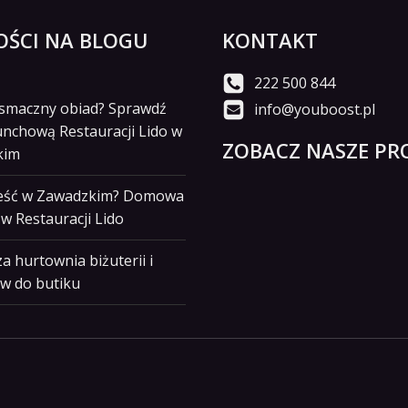
ŚCI NA BLOGU
KONTAKT
222 500 844
i smaczny obiad? Sprawdź
info@youboost.pl
unchową Restauracji Lido w
ZOBACZ NASZE PRO
kim
jeść w Zawadzkim? Domowa
w Restauracji Lido
a hurtownia biżuterii i
w do butiku