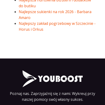
Najlepsza hurtownia biżuterii i dodatków
do butiku
Najlepsze sukienki na rok 2026 - Barbara
Amaro
Najlepszy zakład pogrzebowy w Szczecinie -
Horus i Orkus
Poznaj nas. Zaprzyjaźnij się z nami. Wykreuj przy
naszej pomocy swój własny sukces.