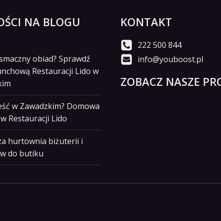
ŚCI NA BLOGU
KONTAKT
222 500 844
i smaczny obiad? Sprawdź
info@youboost.pl
unchową Restauracji Lido w
ZOBACZ NASZE PRO
kim
jeść w Zawadzkim? Domowa
w Restauracji Lido
a hurtownia biżuterii i
w do butiku