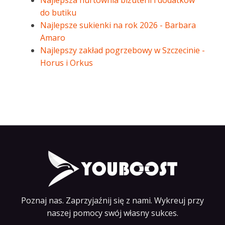
Najlepsza hurtownia biżuterii i dodatków
do butiku
Najlepsze sukienki na rok 2026 - Barbara
Amaro
Najlepszy zakład pogrzebowy w Szczecinie -
Horus i Orkus
Poznaj nas. Zaprzyjaźnij się z nami. Wykreuj przy
naszej pomocy swój własny sukces.