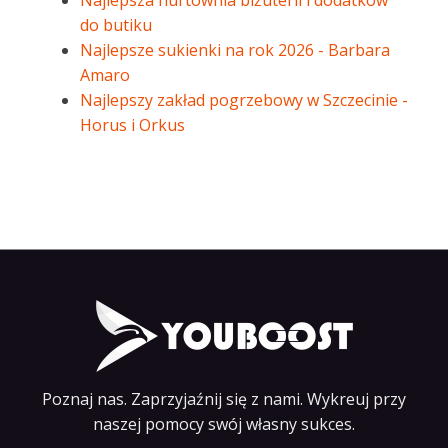
Najlepsza hurtownia biżuterii i dodatków
do butiku
Najlepsze sukienki na rok 2026 - Barbara
Amaro
Najlepszy zakład pogrzebowy w Szczecinie -
Horus i Orkus
Poznaj nas. Zaprzyjaźnij się z nami. Wykreuj przy
naszej pomocy swój własny sukces.