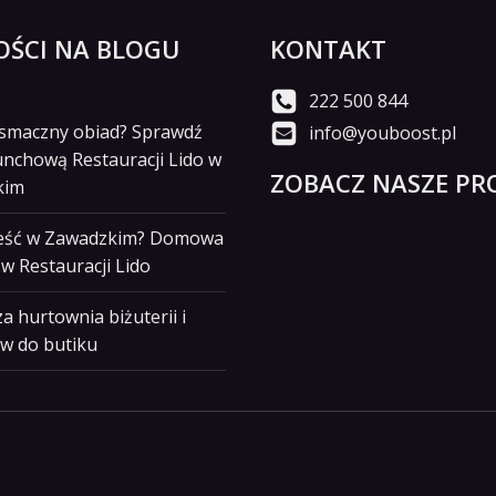
ŚCI NA BLOGU
KONTAKT
222 500 844
i smaczny obiad? Sprawdź
info@youboost.pl
unchową Restauracji Lido w
ZOBACZ NASZE PRO
kim
jeść w Zawadzkim? Domowa
w Restauracji Lido
a hurtownia biżuterii i
w do butiku