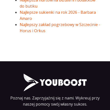
Najlepsza hurtownia biżuterii i dodatków
do butiku
Najlepsze sukienki na rok 2026 - Barbara
Amaro
Najlepszy zakład pogrzebowy w Szczecinie -
Horus i Orkus
Poznaj nas. Zaprzyjaźnij się z nami. Wykreuj przy
naszej pomocy swój własny sukces.