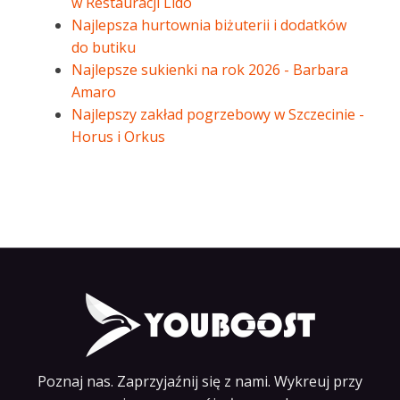
w Restauracji Lido
Najlepsza hurtownia biżuterii i dodatków
do butiku
Najlepsze sukienki na rok 2026 - Barbara
Amaro
Najlepszy zakład pogrzebowy w Szczecinie -
Horus i Orkus
Poznaj nas. Zaprzyjaźnij się z nami. Wykreuj przy