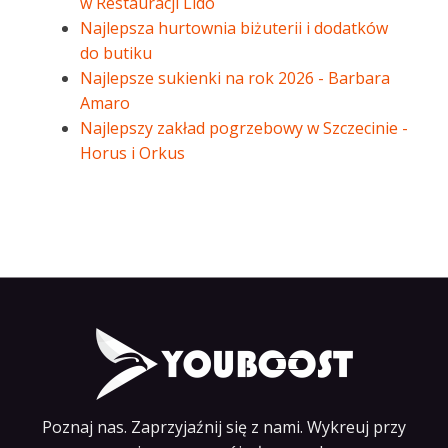
w Restauracji Lido
Najlepsza hurtownia biżuterii i dodatków
do butiku
Najlepsze sukienki na rok 2026 - Barbara
Amaro
Najlepszy zakład pogrzebowy w Szczecinie -
Horus i Orkus
Poznaj nas. Zaprzyjaźnij się z nami. Wykreuj przy