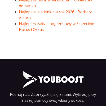
Najlepsza hurtownia biżuterii i dodatków
do butiku
Najlepsze sukienki na rok 2026 - Barbara
Amaro
Najlepszy zakład pogrzebowy w Szczecinie -
Horus i Orkus
Poznaj nas. Zaprzyjaźnij się z nami. Wykreuj przy
naszej pomocy swój własny sukces.