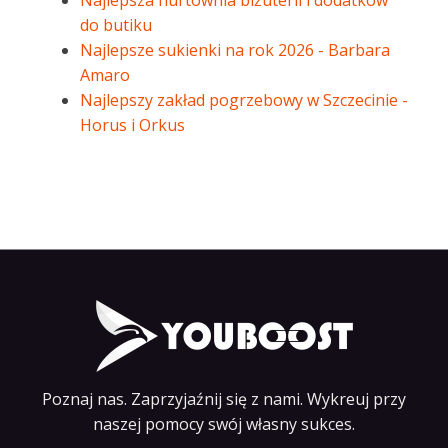
Najlepsza hurtownia biżuterii i dodatków
do butiku
Najlepsze sukienki na rok 2026 - Barbara
Amaro
Najlepszy zakład pogrzebowy w Szczecinie -
Horus i Orkus
Poznaj nas. Zaprzyjaźnij się z nami. Wykreuj przy
naszej pomocy swój własny sukces.