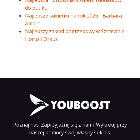
Najlepsza hurtownia biżuterii i dodatków
do butiku
Najlepsze sukienki na rok 2026 - Barbara
Amaro
Najlepszy zakład pogrzebowy w Szczecinie -
Horus i Orkus
Poznaj nas. Zaprzyjaźnij się z nami. Wykreuj przy
naszej pomocy swój własny sukces.