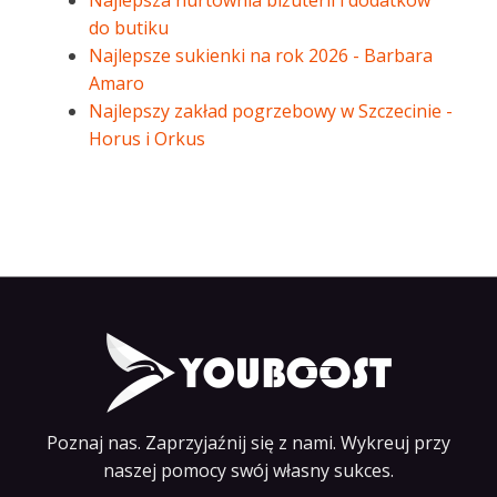
Najlepsza hurtownia biżuterii i dodatków
do butiku
Najlepsze sukienki na rok 2026 - Barbara
Amaro
Najlepszy zakład pogrzebowy w Szczecinie -
Horus i Orkus
Poznaj nas. Zaprzyjaźnij się z nami. Wykreuj przy
naszej pomocy swój własny sukces.