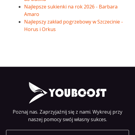
Najlepsze sukienki na rok 2026 - Barbara
Amaro
Najlepszy zakład pogrzebowy w Szczecinie -
Horus i Orkus
Poznaj nas. Zaprzyjaźnij się z nami. Wykreuj przy
naszej pomocy swój własny sukces.