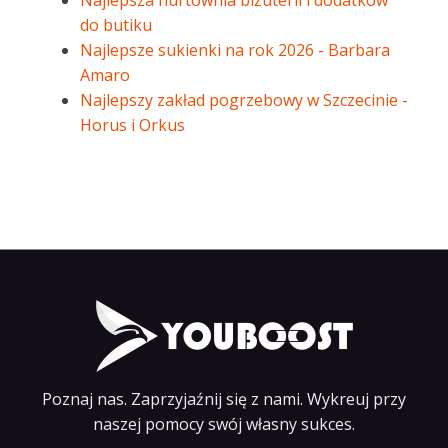
Najlepsza hurtownia biżuterii i dodatków
do butiku
Najlepsze sukienki na rok 2026 - Barbara
Amaro
Najlepszy zakład pogrzebowy w Szczecinie -
Horus i Orkus
Poznaj nas. Zaprzyjaźnij się z nami. Wykreuj przy
naszej pomocy swój własny sukces.